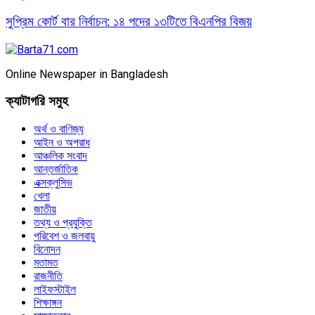
সুপ্রিম কোর্ট বার নির্বাচন: ১৪ পদের ১৩টিতে বিএনপির বিজয়
Online Newspaper in Bangladesh
ক্যাটাগরি সমুহ
অর্থ ও বাণিজ্য
আইন ও অপরাধ
আঞ্চলিক সংবাদ
আন্তর্জাতিক
এক্সক্লুসিভ
খেলা
জাতীয়
তথ্য ও প্রযুক্তি
পরিবেশ ও জলবায়ু
বিনোদন
মতামত
রাজনীতি
লাইফস্টাইল
শিক্ষাঙ্গন