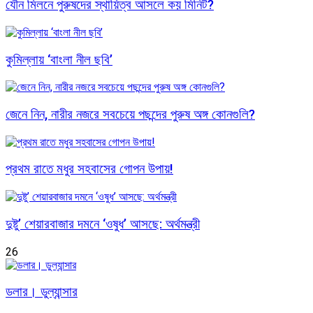
যৌন মিলনে পুরুষদের স্থায়িত্ব আসলে কয় মিনিট?
কুমিল্লায় ‘বাংলা নীল ছবি’
জেনে নিন, নারীর নজরে সবচেয়ে পছন্দের পুরুষ অঙ্গ কোনগুলি?
প্রথম রাতে মধুর সহবাসের গোপন উপায়!
দুষ্টু’ শেয়ারবাজার দমনে ‘ওষুধ’ আসছে: অর্থমন্ত্রী
26
ডলার। ডুল্যান্সার