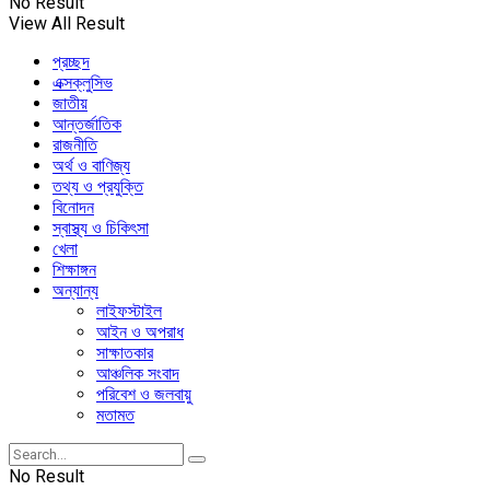
No Result
View All Result
প্রচ্ছদ
এক্সক্লুসিভ
জাতীয়
আন্তর্জাতিক
রাজনীতি
অর্থ ও বাণিজ্য
তথ্য ও প্রযুক্তি
বিনোদন
স্বাস্থ্য ও চিকিৎসা
খেলা
শিক্ষাঙ্গন
অন্যান্য
লাইফস্টাইল
আইন ও অপরাধ
সাক্ষাতকার
আঞ্চলিক সংবাদ
পরিবেশ ও জলবায়ু
মতামত
No Result