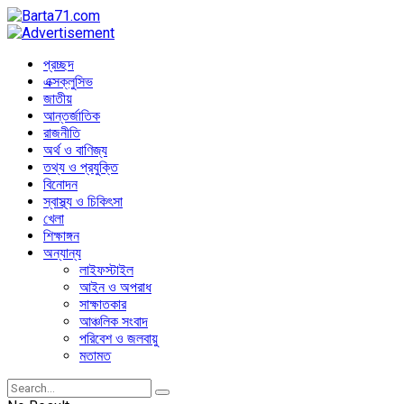
প্রচ্ছদ
এক্সক্লুসিভ
জাতীয়
আন্তর্জাতিক
রাজনীতি
অর্থ ও বাণিজ্য
তথ্য ও প্রযুক্তি
বিনোদন
স্বাস্থ্য ও চিকিৎসা
খেলা
শিক্ষাঙ্গন
অন্যান্য
লাইফস্টাইল
আইন ও অপরাধ
সাক্ষাতকার
আঞ্চলিক সংবাদ
পরিবেশ ও জলবায়ু
মতামত