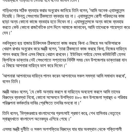
পর্যায়ক্রমে গাড়িগুলো দেওয়া হবে বলেও জানান তিনি।
গাড়িগুলোর সঠিক ব্যবহার করার অনুরোধ জানিয়ে তিনি বলেন, ‘আমি অনেক এ্যাম্বুলেন্স
দিয়েছি। কিন্তু সেগুলোর ঠিকমতো ব্যবহার হয় না। এ্যাম্বুলেন্স রোগী পরিবহনের কাজ
ছাড়া অন্য কোনো কাজে ব্যবহার হতে দিবেন না। এ্যাম্বুলেন্সকে অন্য কাজে ব্যবহার
করতে কেউ কোনো রাজনৈতিক চাপ দিলে আমাকে জানাবেন, আমি তাদেরকে শায়েস্তা করে
দেব।’
নবনিযুক্ত ছয় হাজার চিকিৎসক ঠিকমতো কাজ করছে কিনা এ বিষয়ে সব অফিসারকে
খেয়াল রাখার অনুরোধ করে মন্ত্রী বলেন, ‘তারা ঠিকমতো কাজ করছে কিনা, নিজের দায়িত্ব
পালন করছে কিনা এসব বিষয়ে খেয়াল রাখবেন। ইউনিয়ন পর্যায়ে যেসব কমিউনিটি হেলথ
ক্লিনিকে ডাক্তার নেই সেগুলোতে সপ্তাহের নির্দিষ্ট সময় যেন উপজেলার ডাক্তাররা যান
এ বিষয়ে আপনারা দায়িত্ব ভাগ করে দিবেন।’
‘আপনারা আপনাদের দায়িত্ব পালন করেন আপনাদের সকল সমস্যা আমি সমাধান করবো’,
বলেন তিনি।
মন্ত্রী আরও বলেন, ‘যে কেউ অন্যায় করলে বা দায়িত্বে অবহেলা করলে আমি তাদের
বিরুদ্ধে ব্যবস্থা নিবো, কোনো সম্মেলনে উপস্থিত ৪৮০ জন উপজেলা স্বাস্থ্য ও পরিবার
পরিকল্পনা কর্মকর্তার দাবির প্রেক্ষিতে তদবির শুনবো না।’
তিনি বলেন, ‘বিশ্বদরবারে বাংলাদেশের প্রশংসাই প্রমাণ করে, শেখ হাসিনার নেতৃত্বে
স্বাস্থ্যখাতে বাংলাদেশ অনেকদূর এগিয়ে গেছে।’
এসময় মন্ত্রী দূর্নীতি ও সকল অপশক্তির বিরুদ্ধে যার যার অবস্থান থেকে শক্তিশালী