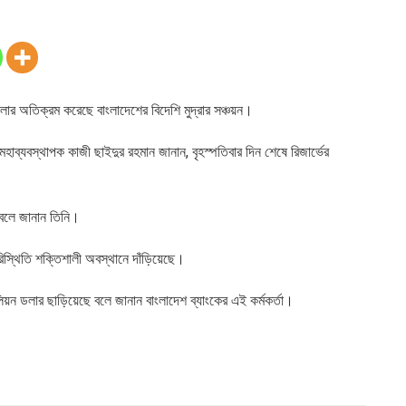
ার অতিক্রম করেছে বাংলাদেশের বিদেশি মুদ্রার সঞ্চয়ন।
ের মহাব্যবস্থাপক কাজী ছাইদুর রহমান জানান, বৃহস্পতিবার দিন শেষে রিজার্ভের
 বলে জানান তিনি।
পরিস্থিতি শক্তিশালী অবস্থানে দাঁড়িয়েছে।
িয়ন ডলার ছাড়িয়েছে বলে জানান বাংলাদেশ ব্যাংকের এই কর্মকর্তা।