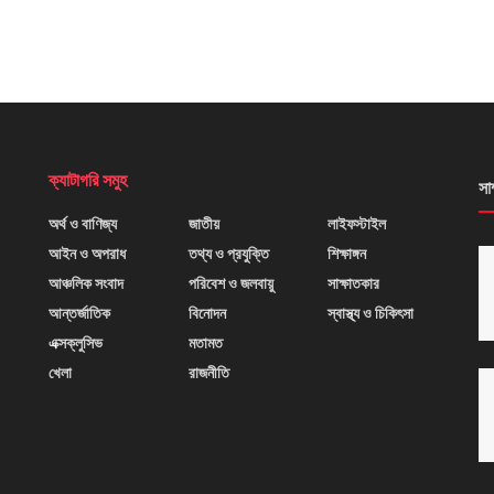
ক্যাটাগরি সমুহ
সা
অর্থ ও বাণিজ্য
জাতীয়
লাইফস্টাইল
আইন ও অপরাধ
তথ্য ও প্রযুক্তি
শিক্ষাঙ্গন
আঞ্চলিক সংবাদ
পরিবেশ ও জলবায়ু
সাক্ষাতকার
আন্তর্জাতিক
বিনোদন
স্বাস্থ্য ও চিকিৎসা
এক্সক্লুসিভ
মতামত
খেলা
রাজনীতি