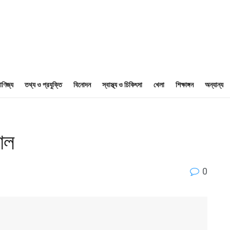
াণিজ্য
তথ্য ও প্রযুক্তি
বিনোদন
স্বাস্থ্য ও চিকিৎসা
খেলা
শিক্ষাঙ্গন
অন্যান্য
াল
0