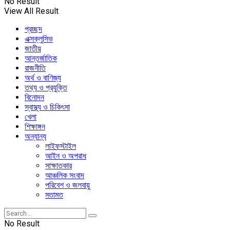
No Result
View All Result
প্রচ্ছদ
এক্সক্লুসিভ
জাতীয়
আন্তর্জাতিক
রাজনীতি
অর্থ ও বাণিজ্য
তথ্য ও প্রযুক্তি
বিনোদন
স্বাস্থ্য ও চিকিৎসা
খেলা
শিক্ষাঙ্গন
অন্যান্য
লাইফস্টাইল
আইন ও অপরাধ
সাক্ষাতকার
আঞ্চলিক সংবাদ
পরিবেশ ও জলবায়ু
মতামত
No Result