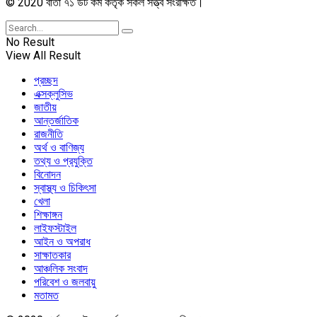
© 2020 বার্তা ৭১ ডট কম কর্তৃক সকল সত্ত্ব সংরক্ষিত।
No Result
View All Result
প্রচ্ছদ
এক্সক্লুসিভ
জাতীয়
আন্তর্জাতিক
রাজনীতি
অর্থ ও বাণিজ্য
তথ্য ও প্রযুক্তি
বিনোদন
স্বাস্থ্য ও চিকিৎসা
খেলা
শিক্ষাঙ্গন
লাইফস্টাইল
আইন ও অপরাধ
সাক্ষাতকার
আঞ্চলিক সংবাদ
পরিবেশ ও জলবায়ু
মতামত