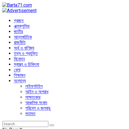
প্রচ্ছদ
এক্সক্লুসিভ
জাতীয়
আন্তর্জাতিক
রাজনীতি
অর্থ ও বাণিজ্য
তথ্য ও প্রযুক্তি
বিনোদন
স্বাস্থ্য ও চিকিৎসা
খেলা
শিক্ষাঙ্গন
অন্যান্য
লাইফস্টাইল
আইন ও অপরাধ
সাক্ষাতকার
আঞ্চলিক সংবাদ
পরিবেশ ও জলবায়ু
মতামত