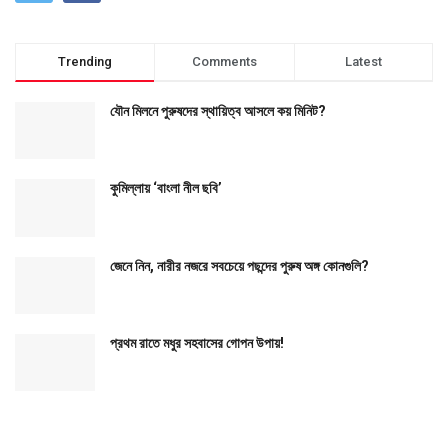
Trending
Comments
Latest
যৌন মিলনে পুরুষদের স্থায়িত্ব আসলে কয় মিনিট?
কুমিল্লায় ‘বাংলা নীল ছবি’
জেনে নিন, নারীর নজরে সবচেয়ে পছন্দের পুরুষ অঙ্গ কোনগুলি?
প্রথম রাতে মধুর সহবাসের গোপন উপায়!