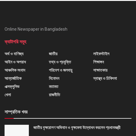
Online Newspaper in Bangladesh
ক্যাটাগরি সমুহ
অর্থ ও বাণিজ্য
জাতীয়
লাইফস্টাইল
আইন ও অপরাধ
তথ্য ও প্রযুক্তি
শিক্ষাঙ্গন
আঞ্চলিক সংবাদ
পরিবেশ ও জলবায়ু
সাক্ষাতকার
আন্তর্জাতিক
বিনোদন
স্বাস্থ্য ও চিকিৎসা
এক্সক্লুসিভ
মতামত
খেলা
রাজনীতি
সাম্প্রতিক খবর
জাতীয় বৃক্ষরোপণ অভিযান ও বৃক্ষমেলা উদ্বোধন করলেন প্রধানমন্ত্রী