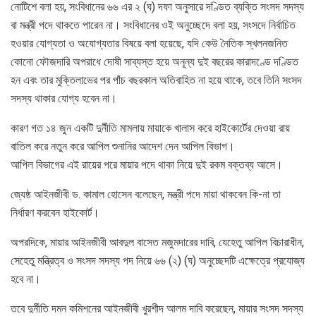
নোটিশে বলা হয়, সংবিধানের ৬৬ এর ২ (ঘ) দফা অনুসারে দণ্ডিত ব্যক্তি সংসদ সদস্য
বা মন্ত্রী পদে থাকতে পারেন না। সংবিধানের ওই অনুচ্ছেদে বলা হয়, সংসদে নির্বাচিত
হওয়ার যোগ্যতা ও অযোগ্যতার বিষয়ে বলা হয়েছে, যদি কেউ নৈতিক স্খলনজনিত
কোনো ফৌজদারি অপরাধে দোষী সাব্যস্ত হয়ে অনূন্য দুই বছরের কারাদণ্ডে দণ্ডিত
হন এবং তার মুক্তিলাভের পর পাঁচ বছরকাল অতিবাহিত না হয়ে থাকে, তবে তিনি সংসদ
সদস্য থাকার যোগ্য হবেন না।
কারণ গত ১৪ জুন একটি দুর্নীতি মামলায় মায়াকে খালাস করে হাইকোর্টের দেওয়া রায়
বাতিল করে নতুন করে আপিল শুনানির আদেশ দেন আপিল বিভাগ।
আপিল বিভাগের এই রায়ের পরে মায়ার পদে থাকা নিয়ে দুই রকম বক্তব্য আসে।
জ্যেষ্ঠ আইনজীবী ড. কামাল হোসেন বলেছেন, মন্ত্রী পদে মায়া থাকবেন কি-না তা
নির্ধারণ করবেন হাইকোর্ট।
অপরদিকে, মায়ার আইনজীবী আবদুল বাসেত মজুমদারের দাবি, যেহেতু আপিল বিচারাধীন,
সেহেতু মন্ত্রিত্ব ও সংসদ সদস্য পদ নিয়ে ৬৬ (২) (ঘ) অনুচ্ছেদটি এক্ষেত্রে প্রযোজ্য
হবে না।
তবে দুর্নীতি দমন কমিশনের আইনজীবী খুরশীদ আলম দাবি করেছেন, মায়ার সংসদ সদস্য