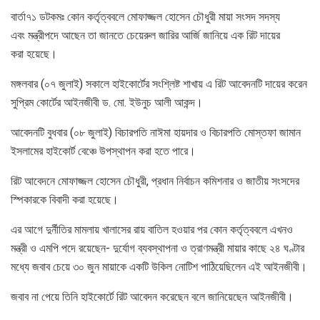
বার্তা৭১ ডটকমঃ কোন কর্তৃত্ববলে মোফাজ্জল হোসেন চৌধুরী মায়া সংসদ সদস্য
এবং মন্ত্রীপদে আছেন তা জানতে চেয়ে
রুল
জারির আর্জি জানিয়ে এক রিট দায়ের
করা হয়েছে।
মঙ্গলবার (০৭ জুলাই) সকালে হাইকোর্টের
সংশ্লিষ্ট
শাখায়
এ রিট আবেদনটি দায়ের করেন
সুপ্রিম কোর্টের আইনজীবী ড. মো. ইউনুচ আলী আকন্দ।
আবেদনটি বুধবার (০৮ জুলাই) বিচারপতি নাঈমা হায়দার ও বিচারপতি মোস্তফা
জামান
ইসলামের হাইকোর্ট বেঞ্চে উপস্থাপন করা হতে পারে।
রিট আবেদনে মোফাজ্জল
হোসেন
চৌধুরী, প্রধান নির্বাচন কমিশনার ও জাতীয় সংসদের
স্পিকারকে বিবাদী করা হয়েছে।
এর আগে দুর্নীতির মামলায় খালাসের রায় বাতিল হওয়ার পর কোন কর্তৃত্ববলে এখনও
মন্ত্রী ও
এমপি
পদে রয়েছেন- দুর্যোগ ব্যবস্থাপনা ও ত্রাণমন্ত্রী মায়ার কাছে ২৪ ঘণ্টার
মধ্যে জবাব চেয়ে ৩০
জুন
মায়াকে একটি উকিল নোটিশ পাঠিয়েছিলেন এই আইনজীবী।
জবাব না পেয়ে তিনি হাইকোর্টে রিট আবেদন করেছেন বলে জানিয়েছেন আইনজীবী।