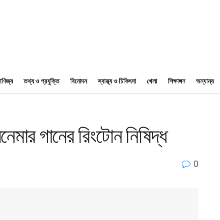
াণিজ্য
তথ্য ও প্রযুক্তি
বিনোদন
স্বাস্থ্য ও চিকিৎসা
খেলা
শিক্ষাঙ্গন
অন্যান্য
েমার গানের রিংটোন নিষিদ্ধ
0