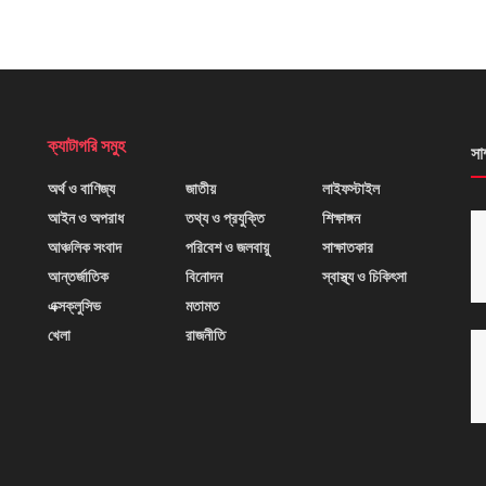
ক্যাটাগরি সমুহ
সা
অর্থ ও বাণিজ্য
জাতীয়
লাইফস্টাইল
আইন ও অপরাধ
তথ্য ও প্রযুক্তি
শিক্ষাঙ্গন
আঞ্চলিক সংবাদ
পরিবেশ ও জলবায়ু
সাক্ষাতকার
আন্তর্জাতিক
বিনোদন
স্বাস্থ্য ও চিকিৎসা
এক্সক্লুসিভ
মতামত
খেলা
রাজনীতি