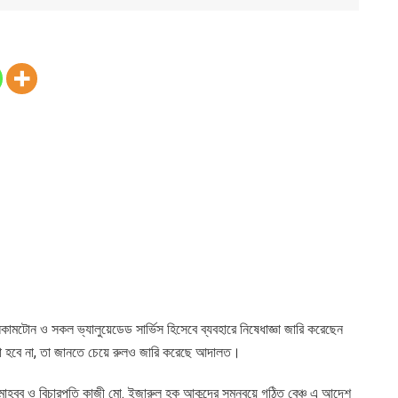
ামটোন ও সকল ভ্যালুয়েডেড সার্ভিস হিসেবে ব্যবহারে নিষেধাজ্ঞা জারি করেছেন
রা হবে না, তা জানতে চেয়ে রুলও জারি করেছে আদালত।
 মাহবুব ও বিচারপতি কাজী মো. ইজারুল হক আকন্দের সমন্বয়ে গঠিত বেঞ্চ এ আদেশ