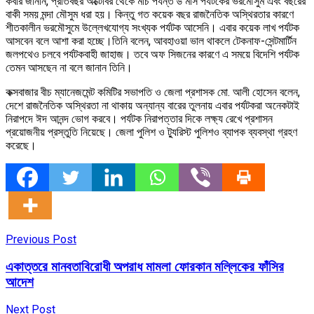
কবীর জানান, প্রতিবছর অক্টোবর থেকে মার্চ পর্যন্ত ৬ মাস পর্যটকের ভরমৌসুম এবং বছরের
বাকী সময় মন্দা মৌসুম ধরা হয়। কিন্তু গত কয়েক বছর রাজনৈতিক অস্থিরতার কারণে
শীতকালীন ভরমৌসুমে উল্লেখযোগ্য সংখ্যক পর্যটক আসেনি। এবার কয়েক লাখ পর্যটক
আসবেন বলে আশা করা হচ্ছে।তিনি বলেন, আবহাওয়া ভাল থাকলে টেকনাফ-সেন্টমার্টিন
জলপথেও চলবে পর্যটকবাহী জাহাজ। তবে অফ সিজনের কারণে এ সময়ে বিদেশি পর্যটক
তেমন আসছেন না বলে জানান তিনি।
কক্সবাজার বীচ ম্যানেজমেন্ট কমিটির সভাপতি ও জেলা প্রশাসক মো. আলী হোসেন বলেন,
দেশে রাজনৈতিক অস্থিরতা না থাকায় অন্যান্য বারের তুলনায় এবার পর্যটকরা অনেকটাই
নিরাপদে ঈদ আনন্দ ভোগ করবে। পর্যটক নিরাপত্তার দিকে লক্ষ্য রেখে প্রশাসন
প্রয়োজনীয় প্রস্তুতি নিয়েছে। জেলা পুলিশ ও ট্যুরিস্ট পুলিশও ব্যাপক ব্যবস্থা গ্রহণ
করেছে।
Previous Post
একাত্তরে মানবতাবিরোধী অপরাধ মামলা ফোরকান মল্লিকের ফাঁসির
আদেশ
Next Post