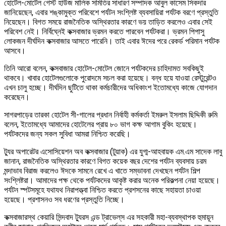
হোটেল-মোটেল গেস্ট হাউজ মালিক সমিতির সাধারণ সম্পাদক আবুল কাসেম সিকদার
জানিয়েছেন, এবার শঙ্কামুক্ত পরিবেশে পর্যটন সংশ্লিষ্ট ব্যবসায়িরা পর্যটক বরণে প্রস্তুতি
নিয়েছেন। বিগত সময়ে রাজনৈতিক অস্থিরতার কারণে ভয় তাড়িত করলেও এবার সেই
পরিবেশ নেই। নির্বিঘ্নেই কক্সবাজার ভ্রমন করতে পারবেন পর্যটকরা। ভ্রমন পিপাসু
লোকজন দীর্ঘদিন কক্সবাজার আসতে পারেনি। তাই এবার ঈদের পরে রেকর্ড পরিমান পর্যটক
আসবে।
তিনি আরো বলেন, কক্সবাজার হোটেল-মোটেল জোনে পর্যটকদের চাহিদামত সবকিছুই
থাকবে। খাবার হোটেলগুলোকে পুরোদমে সচল করা হয়েছে। বন্ধ হয়ে যাওয়া রেস্টুরেন্টও
এখন চালু হচ্ছে। দীর্ঘদিন ছুটিতে থাকা কর্মচারীদের অধিকাংশ ইতোমধ্যে কাজে যোগদান
করেছেন।
সাগরপাড়ের তারকা হোটেল সী-গালের প্রধান নির্বাহী কর্মকর্তা ইমরুল ইসলাম ছিদ্দিকী রুমি
বলেন, ইতোমধ্যে আমাদের হোটেলের প্রায় ৮০ ভাগ কক্ষ আগাম বুকিং হয়েছে।
পর্যটকদের জন্য সকল সুবিধা আমরা নিশ্চিত করেছি।
ট্যুর অপারেটর এসোসিয়েশন অব কক্সবাজার (টুয়াক) এর যুগ্ম-আহবায়ক এম.এম সাদেক লাবু
জানান, রাজনৈতিক অস্থিরতার কারণে বিগত কয়েক বছর দেশের পর্যটন ব্যবসায় চরম
মন্দাভাব বিরাজ করলেও ঈদকে সামনে রেখে এ খাতে সম্ভাবনা দেখছেন পর্যটন শিল্প
সংশ্লিষ্টরা। আমাদের পক্ষ থেকে পর্যটকদের আকৃষ্ট করার অনেক পরিকল্পনা নেয়া হয়েছে।
পর্যটন স্পটসমূহে যথাযথ নিরাপত্ত্‌বা নিশ্চিত করতে প্রশসনের কাছে সহায়তা চাওয়া
হয়েছে। প্রশাসনও সব ধরণের প্রস্তুতি নিচ্ছে।
কক্সবাজারস্থ কেয়ারি সিন্দবাদ ট্যুরস এন্ড ট্রাভেল্‌স এর সহকারী মহা-ব্যবস্থাপক হুমায়ূন