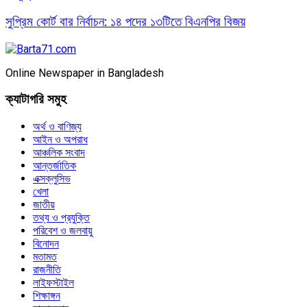
সুপ্রিম কোর্ট বার নির্বাচন: ১৪ পদের ১৩টিতে বিএনপির বিজয়
Online Newspaper in Bangladesh
ক্যাটাগরি সমুহ
অর্থ ও বাণিজ্য
আইন ও অপরাধ
আঞ্চলিক সংবাদ
আন্তর্জাতিক
এক্সক্লুসিভ
খেলা
জাতীয়
তথ্য ও প্রযুক্তি
পরিবেশ ও জলবায়ু
বিনোদন
মতামত
রাজনীতি
লাইফস্টাইল
শিক্ষাঙ্গন