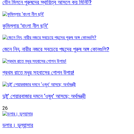
যৌন মিলনে পুরুষদের স্থায়িত্ব আসলে কয় মিনিট?
কুমিল্লায় ‘বাংলা নীল ছবি’
জেনে নিন, নারীর নজরে সবচেয়ে পছন্দের পুরুষ অঙ্গ কোনগুলি?
প্রথম রাতে মধুর সহবাসের গোপন উপায়!
দুষ্টু’ শেয়ারবাজার দমনে ‘ওষুধ’ আসছে: অর্থমন্ত্রী
26
ডলার। ডুল্যান্সার