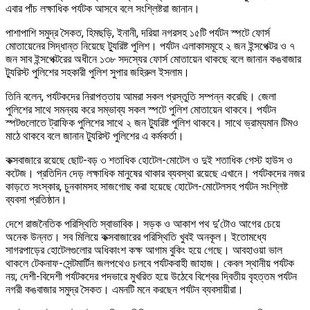
এবার পাঁচ লক্ষাধিক পর্যটক আসবে বলে সংশ্লিষ্টরা জানান।
পাশাপাশি সমুদ্র সৈকত, হিমছড়ি, ইনানী, দরিয়া নগরসহ ১৫টি পর্যটন স্পটে ফোর্স
মোতায়েনের সিদ্ধান্ত নিয়েছে ট্যুরিষ্ট পুলিশ। পর্যটন এলাকাসমূহে ২ জন ইন্সপেক্টর ও ৭
জন সাব ইন্সপেক্টরের অধীনে ১৩৮ সদস্যের ফোর্স মোতায়েন থাকছে বলে জানান কঙবাজার
ট্যুরিস্ট পুলিশের সহকারী পুলিশ সুপার জহিরুল ইসলাম।
তিনি বলেন, পর্যটকদের নিরাপত্তায় আমরা সকল প্রস্তুতি সম্পন্ন করেছি। জেলা
পুলিশের সাথে সমন্বয় করে সম্ভাব্য সকল স্পটে পুলিশ মোতায়েন থাকবে। পর্যটন
স্পটগুলোতে ট্রাফিক পুলিশের সাথে ২ জন ট্যুরিষ্ট পুলিশ থাকবে। সাথে ভ্রাম্যমান টিমও
মাঠে থাকবে বলে জানান ট্যুরিস্ট পুলিশের এ কর্মকর্তা।
কক্সবাজারে রয়েছে ছোট-বড় ৩ শতাধিক হোটেল-মোটেল ও দুই শতাধিক গেস্ট হাউস ও
কটেজ। প্রতিদিন দেড় লক্ষাধিক মানুষের থাকার ব্যবস্থা রয়েছে এখানে। পর্যটকদের নজর
কাড়তে সংস্কার, চুনকামসহ সাজগোছ করা হয়েছে হোটেল-মোটেলসহ পর্যটন সংশ্লিষ্ট
ব্যবসা প্রতিষ্ঠান।
দেশে রাজনৈতিক পরিস্থিতি স্বাভাবিক। সড়ক ও আকাশ পথ দু’টোও আগের চেয়ে
অনেক উন্নত। সব মিলিয়ে কক্সবাজারের পরিস্থিতি খুবই অনকূল। ইতোমধ্যে
সাগরপাড়ের হোটেলগুলোর অধিকাংশ কক্ষ আগাম বুকিং হয়ে গেছে। আবহাওয়া ভাল
থাকলে টেকনাফ-সেন্টমার্টিন জলপথেও চলবে পর্যটকবাহী জাহাজ। কেবল স্থানীয় পর্যটক
নয়; দেশী-বিদেশী পর্যটকদের পদভারে মুখরিত হয়ে উঠেবে বিশ্বের দ্বিতীয় বৃহত্তম পর্যটন
নগরী কঙবাজার সমুদ্র সৈকত। এমনটি মনে করছেন পর্যটন ব্যবসায়ীরা।