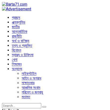
প্রচ্ছদ
এক্সক্লুসিভ
জাতীয়
আন্তর্জাতিক
রাজনীতি
অর্থ ও বাণিজ্য
তথ্য ও প্রযুক্তি
বিনোদন
স্বাস্থ্য ও চিকিৎসা
খেলা
শিক্ষাঙ্গন
অন্যান্য
লাইফস্টাইল
আইন ও অপরাধ
সাক্ষাতকার
আঞ্চলিক সংবাদ
পরিবেশ ও জলবায়ু
মতামত