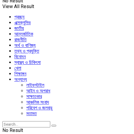
No Result
View All Result
প্রচ্ছদ
এক্সক্লুসিভ
জাতীয়
আন্তর্জাতিক
রাজনীতি
অর্থ ও বাণিজ্য
তথ্য ও প্রযুক্তি
বিনোদন
স্বাস্থ্য ও চিকিৎসা
খেলা
শিক্ষাঙ্গন
অন্যান্য
লাইফস্টাইল
আইন ও অপরাধ
সাক্ষাতকার
আঞ্চলিক সংবাদ
পরিবেশ ও জলবায়ু
মতামত
No Result