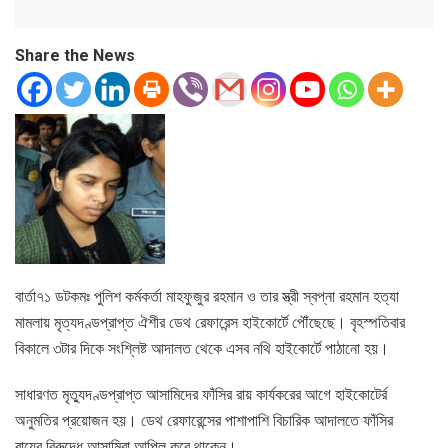
Share the News
বার্তা৭১ ডটকমঃ পুলিশ কর্মকর্তা মাহফুজুর রহমান ও তার স্ত্রী স্বপ্না রহমান হত্যা
মামলায় মৃত্যদণ্ডপ্রাপ্ত ঐশীর ডেথ রেফারেন্স হাইকোর্টে পৌঁছেছে। বৃহস্পতিবার
বিকালে ৩টার দিকে সংশ্লিষ্ট আদালত থেকে এসব নথি হাইকোর্টে পাঠানো হয়।
সাধারণত মৃত্যুদণ্ডপ্রাপ্ত আসামিদের ফাঁসির রায় কার্যকরের আগে হাইকোটের্র
অনুমতির প্রয়োজন হয়। ডেথ রেফারেন্সের পাশাপাশি বিচারিক আদালতে ফাঁসির
রায়ের বিরুদ্ধে আসামিরা আপিল করে থাকেন।