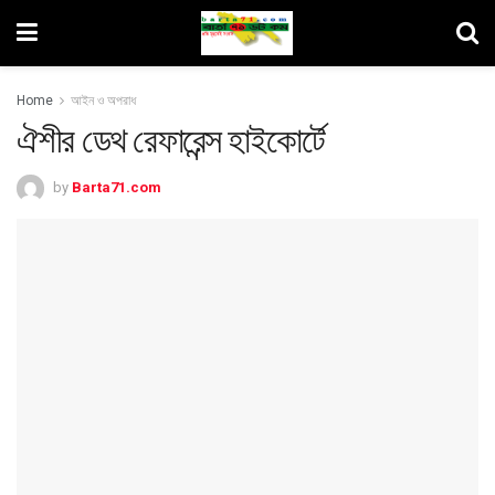
Home
আইন ও অপরাধ
ঐশীর ডেথ রেফারেন্স হাইকোর্টে
by
Barta71.com