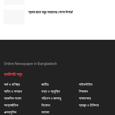
প্রথম রাতে মধুর সহবাসের গোপন উপায়!
Online Newspaper in Bangladesh
ক্যাটাগরি সমুহ
অর্থ ও বাণিজ্য
জাতীয়
লাইফস্টাইল
আইন ও অপরাধ
তথ্য ও প্রযুক্তি
শিক্ষাঙ্গন
আঞ্চলিক সংবাদ
পরিবেশ ও জলবায়ু
সাক্ষাতকার
আন্তর্জাতিক
বিনোদন
স্বাস্থ্য ও চিকিৎসা
এক্সক্লুসিভ
মতামত