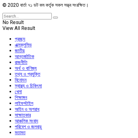
© 2020 বার্তা ৭১ ডট কম কর্তৃক সকল সত্ত্ব সংরক্ষিত।
No Result
View All Result
প্রচ্ছদ
এক্সক্লুসিভ
জাতীয়
আন্তর্জাতিক
রাজনীতি
অর্থ ও বাণিজ্য
তথ্য ও প্রযুক্তি
বিনোদন
স্বাস্থ্য ও চিকিৎসা
খেলা
শিক্ষাঙ্গন
লাইফস্টাইল
আইন ও অপরাধ
সাক্ষাতকার
আঞ্চলিক সংবাদ
পরিবেশ ও জলবায়ু
মতামত