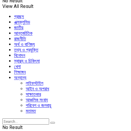
No Result
View All Result
প্রচ্ছদ
এক্সক্লুসিভ
জাতীয়
আন্তর্জাতিক
রাজনীতি
অর্থ ও বাণিজ্য
তথ্য ও প্রযুক্তি
বিনোদন
স্বাস্থ্য ও চিকিৎসা
খেলা
শিক্ষাঙ্গন
অন্যান্য
লাইফস্টাইল
আইন ও অপরাধ
সাক্ষাতকার
আঞ্চলিক সংবাদ
পরিবেশ ও জলবায়ু
মতামত
No Result