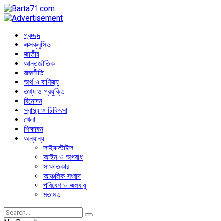
প্রচ্ছদ
এক্সক্লুসিভ
জাতীয়
আন্তর্জাতিক
রাজনীতি
অর্থ ও বাণিজ্য
তথ্য ও প্রযুক্তি
বিনোদন
স্বাস্থ্য ও চিকিৎসা
খেলা
শিক্ষাঙ্গন
অন্যান্য
লাইফস্টাইল
আইন ও অপরাধ
সাক্ষাতকার
আঞ্চলিক সংবাদ
পরিবেশ ও জলবায়ু
মতামত