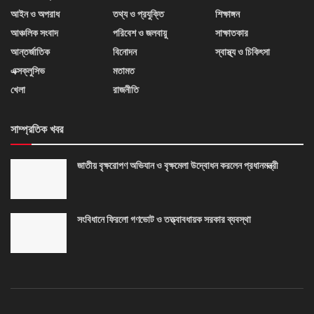
আইন ও অপরাধ
তথ্য ও প্রযুক্তি
শিক্ষাঙ্গন
আঞ্চলিক সংবাদ
পরিবেশ ও জলবায়ু
সাক্ষাতকার
আন্তর্জাতিক
বিনোদন
স্বাস্থ্য ও চিকিৎসা
এক্সক্লুসিভ
মতামত
খেলা
রাজনীতি
সাম্প্রতিক খবর
জাতীয় বৃক্ষরোপণ অভিযান ও বৃক্ষমেলা উদ্বোধন করলেন প্রধানমন্ত্রী
সংবিধানে ফিরলো গণভোট ও তত্ত্বাবধায়ক সরকার ব্যবস্থা