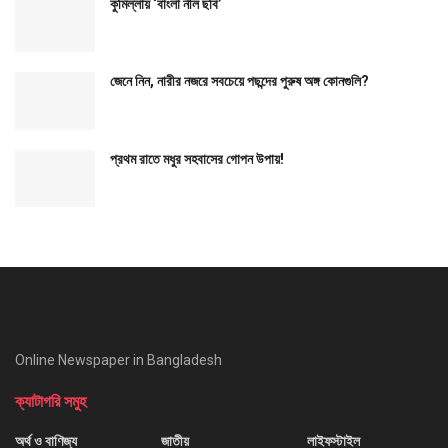
কুমিল্লায় ‘বাংলা নীল ছবি’
জেনে নিন, নারীর নজরে সবচেয়ে পছন্দের পুরুষ অঙ্গ কোনগুলি?
প্রথম রাতে মধুর সহবাসের গোপন উপায়!
Online Newspaper in Bangladesh
ক্যাটাগরি সমুহ
অর্থ ও বাণিজ্য
জাতীয়
লাইফস্টাইল