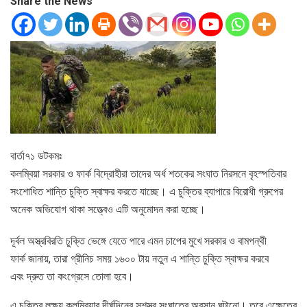
Share the News
বার্তা৭১ ডটকমঃ
কলম্বিয়া সরকার ও ফার্ক বিদ্রোহীরা তাদের অর্ধ শতকের সংঘাত নিরসনে বৃহস্পতিবার
সংশোধিত শান্তি চুক্তি স্বাক্ষর করতে যাচ্ছে। এ চুক্তির ব্যাপারে বিরোধী গ্রুপের
অনেক অভিযোগ থাকা সত্ত্বেও এটি অনুমোদন করা হচ্ছে।
দূর্বল অস্ত্রবিরতি চুক্তি ভেঙ্গে যেতে পারে এমন চাপের মুখে সরকার ও বামপন্থী
ফার্ক জানায়, তারা গ্রীনিচ সময় ১৬০০ টায় নতুন এ শান্তি চুক্তি স্বাক্ষর করবে
এবং দ্রুত তা কংগ্রেসে তোলা হবে।
এ চুক্তির লক্ষ্য কলম্বিয়ার দীর্ঘদিনের সশস্ত্র সংঘাতের অবসান ঘটানো। তবে এক্ষেত্রে