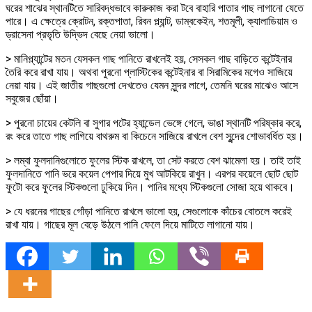
ঘরের শাঝের স্থানটিতে সারিবদ্ধভাবে কারুকাজ করা টবে বাহারি পাতার গাছ লাগানো যেতে
পারে। এ ক্ষেত্রে ক্রোটন, রক্তপাতা, রিবন প্ল্যান্ট, ডাম্বকেইন, শতমূলী, ক্যালাডিয়াম ও
ড্রাসেনা প্রভৃতি উদ্ভিদ বেছে নেয়া ভালো।
> মানিপ্ল্যান্টের মতন যেসকল গাছ পানিতে রাখলেই হয়, সেসকল গাছ বাড়িতে কন্টেইনার
তৈরি করে রাখা যায়। অথবা পুরনো প্লাস্টিকের কন্টেইনার বা সিরামিকের মগেও সাজিয়ে
নেয়া যায়। এই জাতীয় গাছগুলো দেখতেও যেমন সুন্দর লাগে, তেমনি ঘরের মাঝেও আসে
সবুজের ছোঁয়া।
> পুরনো চায়ের কেটলি বা সুগার পটের হ্যান্ডেল ভেঙ্গে গেলে, ভাঙা স্থানটি পরিষ্কার করে,
রং করে তাতে গাছ লাগিয়ে বাথরুম বা কিচেনে সাজিয়ে রাখলে বেশ সুন্দের শোভাবর্ধিত হয়।
> লম্বা ফুলদানিগুলোতে ফুলের স্টিক রাখলে, তা সেট করতে বেশ ঝামেলা হয়। তাই তাই
ফুলদানিতে পানি ভরে কয়েল পেপার দিয়ে মুখ আটকিয়ে রাখুন। এরপর কয়েলে ছোট ছোট
ফুটো করে ফুলের স্টিকগুলো ঢুকিয়ে দিন। পানির মধ্যে স্টিকগুলো সোজা হয়ে থাকবে।
> যে ধরনের গাছের গোঁড়া পানিতে রাখলে ভালো হয়, সেগুলোকে কাঁচের বোতলে করেই
রাখা যায়। গাছের মূল বেড়ে উঠলে পানি ফেলে দিয়ে মাটিতে লাগানো যায়।