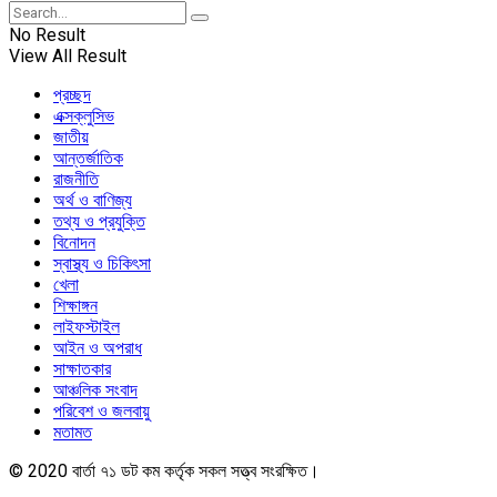
No Result
View All Result
প্রচ্ছদ
এক্সক্লুসিভ
জাতীয়
আন্তর্জাতিক
রাজনীতি
অর্থ ও বাণিজ্য
তথ্য ও প্রযুক্তি
বিনোদন
স্বাস্থ্য ও চিকিৎসা
খেলা
শিক্ষাঙ্গন
লাইফস্টাইল
আইন ও অপরাধ
সাক্ষাতকার
আঞ্চলিক সংবাদ
পরিবেশ ও জলবায়ু
মতামত
© 2020 বার্তা ৭১ ডট কম কর্তৃক সকল সত্ত্ব সংরক্ষিত।