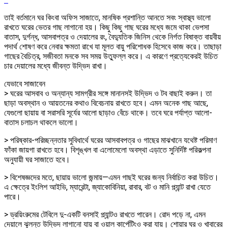
তাই বর্তমানে ঘর কিংবা অফিস সাজাতে, মানষিক প্রশান্তি আনতে সবং স্বাস্থ্য ভালো
রাখতে ঘরের ভেতর গাছ লাগানো হয়। কিছু কিছু গাছ ঘরের মধ্যে জমে থাকা ভেপসা
বাতাস, দুর্গন্ধ, আসবাপত্র ও দেয়ালের রং, বৈদ্যুতিক জিনিস থেকে নির্গত বিষাক্ত বায়বীয়
পদার্থ শোষণ করে নেবার ক্ষমতা রাখে যা মূলত বায়ু পরিশোধক হিসেবে কাজ করে। তাছাড়া
গাছের বৈচিত্র, সজীবতা মনকে সব সময় উত্ফুল্ল করে। এ কারণে প্রত্যেকেরই উচিত
চার দেয়ালের মধ্যে জীবন্ত উদ্ভিদ রাখা।
যেভাবে সাজাবেন
> ঘরের আসবাব ও অন্যান্য সামগ্রীর সঙ্গে মানানসই উদ্ভিদ ও টব বাছাই করুন। তা
ছাড়া অবস্থান ও আয়তনের কথাও বিবেচনায় রাখতে হবে। এমন অনেক গাছ আছে,
যেগুলো ছায়ায় বা সরাসরি সূর্যের আলো ছাড়াও বেঁচে থাকে। তবে ঘরে পর্যাপ্ত আলো-
বাতাস চলাচল থাকলে ভালো।
> পরিষ্কার-পরিচ্ছন্নতার সুবিধার্থে ঘরের আসবাবপত্র ও গাছের মাঝখানে যথেষ্ট পরিমাণ
ফাঁকা জায়গা রাখতে হবে। বিশৃঙ্খল বা এলোমেলো অবস্থা এড়াতে সুনির্দিষ্ট পরিকল্পনা
অনুযায়ী ঘর সাজাতে হবে।
> বিশেষজ্ঞদের মতে, ছায়ায় ভালো জন্মায়—এমন গাছই ঘরের জন্য নির্বাচিত করা উচিত।
এ ক্ষেত্রে ইংলিশ আইভি, ম্যারেন্টা, জ্যাকোবিনিয়া, রাবার, বট ও মানি প্ল্যান্ট রাখা যেতে
পারে।
> ড্রয়িংরুমের টেবিলে দু-একটি বনসাই প্ল্যান্টও রাখতে পারেন। রোদ পড়ে না, এমন
দেয়ালে ঝুলন্ত উদ্ভিদ লাগানো যায় বা ওয়াল কার্পেটিংও করা যায়। শোয়ার ঘর ও খাবারের