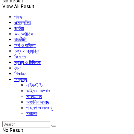
No Result
View All Result
প্রচ্ছদ
এক্সক্লুসিভ
জাতীয়
আন্তর্জাতিক
রাজনীতি
অর্থ ও বাণিজ্য
তথ্য ও প্রযুক্তি
বিনোদন
স্বাস্থ্য ও চিকিৎসা
খেলা
শিক্ষাঙ্গন
অন্যান্য
লাইফস্টাইল
আইন ও অপরাধ
সাক্ষাতকার
আঞ্চলিক সংবাদ
পরিবেশ ও জলবায়ু
মতামত
No Result