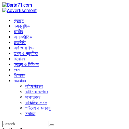
প্রচ্ছদ
এক্সক্লুসিভ
জাতীয়
আন্তর্জাতিক
রাজনীতি
অর্থ ও বাণিজ্য
তথ্য ও প্রযুক্তি
বিনোদন
স্বাস্থ্য ও চিকিৎসা
খেলা
শিক্ষাঙ্গন
অন্যান্য
লাইফস্টাইল
আইন ও অপরাধ
সাক্ষাতকার
আঞ্চলিক সংবাদ
পরিবেশ ও জলবায়ু
মতামত