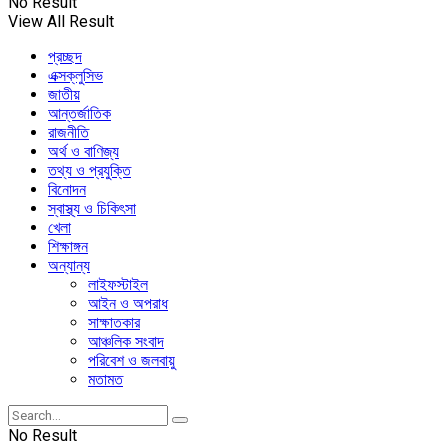
No Result
View All Result
প্রচ্ছদ
এক্সক্লুসিভ
জাতীয়
আন্তর্জাতিক
রাজনীতি
অর্থ ও বাণিজ্য
তথ্য ও প্রযুক্তি
বিনোদন
স্বাস্থ্য ও চিকিৎসা
খেলা
শিক্ষাঙ্গন
অন্যান্য
লাইফস্টাইল
আইন ও অপরাধ
সাক্ষাতকার
আঞ্চলিক সংবাদ
পরিবেশ ও জলবায়ু
মতামত
No Result