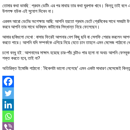
তোমার কথা ভাবছি : প্রথম ডেটিং এর পর মাথায় তার কথা ঘুরপাক খাবে। কিন্তু তাই ব
উপলক্ষ হউক এই সুযোগ দিবেন না।
এরকম আরো ডেটের অপেক্ষায় আছি: আপনি হয়তো প্রথম ডেটে প্রেমিকের সাথে সময়টা উপভ
করবে আপনি তার সাথে ভবিষ্যৎ কাটানোর সিদ্ধান্ত নিয়ে ফেলেছেন।
আমার ছবিগুলো দেখো : বাসায় ফিরেই আপনার বেশ কিছু ছবি বা সেলফি শেয়ার করলেন আপন
করতে পারে। আপনি যদি সম্পর্ককে এগিয়ে নিয়ে যেতে চান তাহলে এমন মেসেজ পাঠানো থ
চলো বন্ধু হই : আপনাদের সাক্ষাৎ হয়েছে চার-পাঁচ ঘন্টাও পার হলো না অথচ আপনি ফেসবু
শক্ত করতে হবে, তাই না?
অতিরিক্ত ইমোজি পাঠানো : ‘বিকেলটা ভালো লেগেছে’ এমন একটা সাধারণ মেসেজেই কিন্