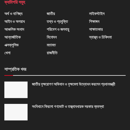
ক্যাটাগরি সমুহ
অর্থ ও বাণিজ্য
জাতীয়
লাইফস্টাইল
আইন ও অপরাধ
তথ্য ও প্রযুক্তি
শিক্ষাঙ্গন
আঞ্চলিক সংবাদ
পরিবেশ ও জলবায়ু
সাক্ষাতকার
আন্তর্জাতিক
বিনোদন
স্বাস্থ্য ও চিকিৎসা
এক্সক্লুসিভ
মতামত
খেলা
রাজনীতি
সাম্প্রতিক খবর
জাতীয় বৃক্ষরোপণ অভিযান ও বৃক্ষমেলা উদ্বোধন করলেন প্রধানমন্ত্রী
সংবিধানে ফিরলো গণভোট ও তত্ত্বাবধায়ক সরকার ব্যবস্থা