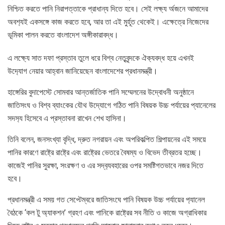
নিশ্চিত করতে পানি নিরাপত্তাকে প্রাধান্য দিতে হবে। সেই লক্ষ‌্য র্অজনে আমাদের
অবশ‌্যই একসঙ্গে কাজ করতে হবে, আর তা এই মুর্হূত থেকেই। এক্ষেত্রে নিজেদের
ভূমিকা পালন করতে বাংলাদেশ অঙ্গীকারাবদ্ধ।
এ লক্ষ্যে সাত দফা প্রস্তাব তুলে ধরে বিশ্ব নেতৃবৃন্দকে ঐক‌্যবদ্ধ হয়ে এখনই
উদ‌্যোগ নেয়ার আহ্বান জানিয়েছেন বাংলাদেশের প্রধানমন্ত্রী।
হাঙ্গেরির বুদাপেস্টে সোমবার আন্তর্জাতিক পানি সম্মেলনের উদ্বোধনী অনুষ্ঠানে
জাতিসংঘ ও বিশ্ব ব্যাংকের যৌথ উদ্যোগে গঠিত পানি বিষয়ক উচ্চ পর্যায়ের প্যানেলের
সদস‌্য হিসেবে এ প্রস্তাবনা রাখেন শেখ হাসিনা।
তিনি বলেন, জনসংখ্যা বৃদ্ধি, দ্রুত নগরায়ন এবং অপরিকল্পিত শিল্পায়নের এই সময়ে
পানির কারণে রাষ্ট্রে রাষ্ট্রে এবং রাষ্ট্রের ভেতরে বৈষম্য ও বিভেদ তীব্রতর হচ্ছে।
কাজেই পানির সুরক্ষা, সংরক্ষণ ও এর সদ্ব‌্যবহারের ওপর সমষ্টিগতভাবে নজর দিতে
হবে।
প্রধানমন্ত্রী এ সময় গত সেপ্টেম্বরে জাতিসংঘে পানি বিষয়ক উচ্চ পর্যায়ের প‌্যানেল
বৈঠকে ‘কল টু অ্যাকশন’ গ্রহণ এবং পানিকে রাষ্ট্রের সব নীতি ও কাজে অগ্রাধিকার