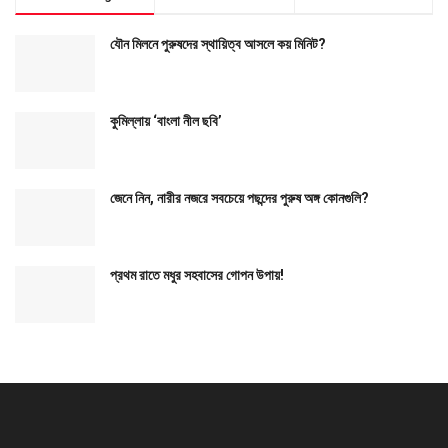
যৌন মিলনে পুরুষদের স্থায়িত্ব আসলে কয় মিনিট?
কুমিল্লায় ‘বাংলা নীল ছবি’
জেনে নিন, নারীর নজরে সবচেয়ে পছন্দের পুরুষ অঙ্গ কোনগুলি?
প্রথম রাতে মধুর সহবাসের গোপন উপায়!