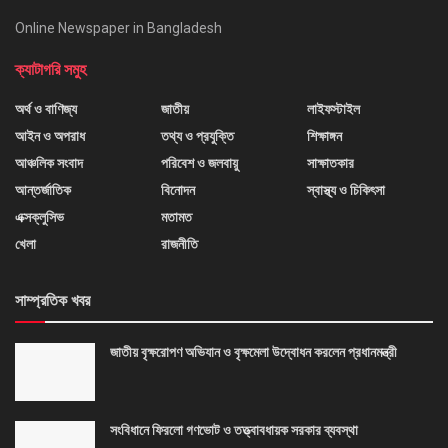
Online Newspaper in Bangladesh
ক্যাটাগরি সমুহ
অর্থ ও বাণিজ্য
জাতীয়
লাইফস্টাইল
আইন ও অপরাধ
তথ্য ও প্রযুক্তি
শিক্ষাঙ্গন
আঞ্চলিক সংবাদ
পরিবেশ ও জলবায়ু
সাক্ষাতকার
আন্তর্জাতিক
বিনোদন
স্বাস্থ্য ও চিকিৎসা
এক্সক্লুসিভ
মতামত
খেলা
রাজনীতি
সাম্প্রতিক খবর
জাতীয় বৃক্ষরোপণ অভিযান ও বৃক্ষমেলা উদ্বোধন করলেন প্রধানমন্ত্রী
সংবিধানে ফিরলো গণভোট ও তত্ত্বাবধায়ক সরকার ব্যবস্থা