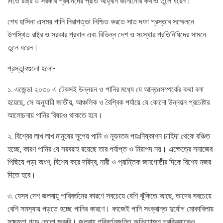
দিতে রাষ্ট্র ও সরকার প্রধানদের প্রতি আহ্বান জানানোর কথাও তুলে ধরেন।
শেখ হাসিনা এসময় পানি নিরাপত্তা নিশ্চিত করতে সাত দফা প্রস্তাব সম্মেলনে
উপস্থিত রাষ্ট্র ও সরকার প্রধান এবং বিভিন্ন দেশ ও সংস্থার প্রতিনিধিদের সামনে
তুলে ধরেন।
প্রস্তুাবগুলো হলো-
১. এজেন্ডা ২০৩০ এ টেকসই উন্নয়ন ও পানির মধ‌্যে যে আন্তঃসম্পর্কের কথা বলা
হয়েছে, সে অনুযায়ী জাতীয়, আঞ্চলিক ও বৈশ্বিক পর্যায়ে যে কোনো উন্নয়ন প্রচেষ্টার
আলোচনায় পানির বিষয়ও থাকতে হবে।
২. বিশ্বের লাখ লাখ মানুষের সুপেয় পানি ও ন‌্যূনতম পয়ঃনিষ্কাশন চাহিদা থেকে বঞ্চিত
হচ্ছে, কারণ পানির যে সরবরাহ রয়েছে তার পর্যাপ্ত ও নিরাপদ নয়। এক্ষেত্রে সমাজের
পিছিয়ে পড়া অংশ, বিশেষ করে দরিদ্র, নারী ও প্রান্তিক জনগোষ্ঠীর দিকে বিশেষ নজর
দিতে হবে।
৩. যেসব দেশ জলবায়ু পারিবর্তনের কারণে সবচেয়ে বেশি ঝুঁকিতে আছে, তাদের সবচেয়ে
বেশি সমস‌্যায় পড়তে হচ্ছে পানির কারণে। কাজেই পানি সংক্রান্ত দুর্যোগ মোকাবিলায়
সক্ষমতা গড়ে তোলা জরুরি। জলবায়ু পরিবর্তনজনিত অভিযোজন প্রক্রিয়াকেও