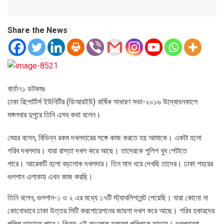
Share the News
বার্তা৭১ ডটকমঃ
ঢাকা রিপোর্টার্স ইউনিটির (ডিআরইউ) বার্ষিক সাধারণ সভা-২০১৬ উদ্বোধনকালে
মঙ্গলবার দুপুরে তিনি এসব কথা বলেন।
মেয়র বলেন, বিভিন্ন রকম দখলদারের সঙ্গে কাজ করতে হয় আমাকে। একটা হলো
গরিব দখলদার। যারা রাস্তা দখল করে আছে। তাদেরকে পুলিশ খুব পেটাতে
পারে। আরেকটি হলো বড়লোক দখলদার। তিন মাস ধরে দেখছি তাদের। ঢাকা শহরের
গুলশান এলাকায় এখন কাজ করছি।
তিনি বলেন, গুলশান-১ ও ২ এর মধ্যে ১৭টি স্ট্যাবলিশমেন্ট পেয়েছি। যারা কোনো না
কোনোভাবে ঢাকা উত্তর সিটি করপোরেশনের জায়গা দখল করে আছে। গরিব হকারদের
পুলিশ তাড়াতে পারে। কিন্তু এই বড়লোক হকাররা পুলিশকে তাড়ায়। দখলদাররা