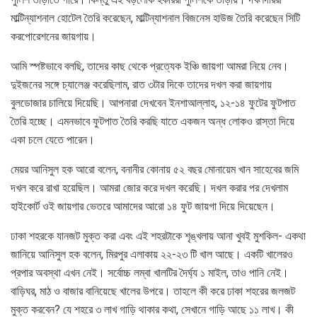
মাল্টিন্যাশনাল হোটেল তৈরি করেছেন, মাল্টিন্যাশনাল বিজনেস হাউজ তৈরি করেছেন সিটি
করপোরেশনের জায়গায়।
আমি স্পষ্টভাবে বলছি, তাদের কাছ থেকে প্রত্যেক ইঞ্চি জায়গা আমরা নিয়ে নেব।
দুইজনের সঙ্গে চ্যালেঞ্জ করেছিলাম, রাত ৩টার দিকে তাদের দখল করা জায়গায়
বুলডোজার চালিয়ে দিয়েছি। আপনারা দেখবেন ইনশাআল্লাহ, ১২-১৪ ফুটের ফুটপাত
তৈরি হচ্ছে। এমনভাবে ফুটপাত তৈরি করছি যাতে একজন অন্ধ লোকও রাস্তা দিয়ে
একা চলে যেতে পারেন।
মেয়র আনিসুল হক আরো বলেন, বনানীর কোনায় ৫২ বছর মোনায়েম খান সাহেবের জমি
দখল করে রাখা হয়েছিল। আমরা জোর করে দখল করেছি। দখল করার পর দেখলাম
হাইকোর্ট ওই জায়গার ভেতরে আমাদের আরো ১৪ ফুট জায়গা দিয়ে দিয়েছেন।
ঢাকা শহরকে যানজট মুক্ত করা এবং এই শহরটাকে শৃঙ্খলায় আনা খুবই মুশকিল- একথা
জানিয়ে আনিসুল হক বলেন, মিরপুর এলাকায় ২২-২৩ টি খাল আছে। একটি খালেরও
প্রপার অবস্থা এখন নেই। সর্বোচ্চ লম্বা খালটির দৈর্ঘ্য ১ মাইল, তাও পানি নেই।
বাড়িঘর, মাঠ ও বাজার বানিয়েছে খালের উপরে। তাহলে কী করে ঢাকা শহরের জলজট
মুক্ত করবেন? যে শহরে ৩ লাখ গাড়ি থাকার কথা, সেখানে গাড়ি আছে ১১ লাখ। কী