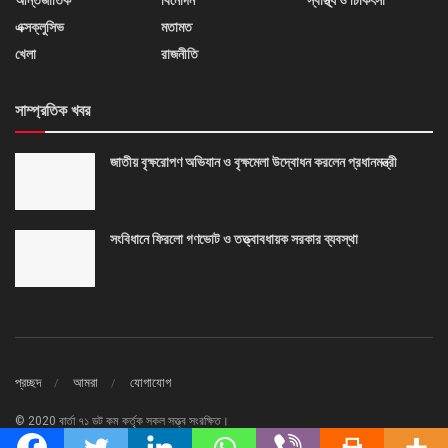
এক্সক্লুসিভ
মতামত
খেলা
রাজনীতি
সাম্প্রতিক খবর
জাতীয় বৃক্ষরোপণ অভিযান ও বৃক্ষমেলা উদ্বোধন করলেন প্রধানমন্ত্রী
সংবিধানে ফিরলো গণভোট ও তত্ত্বাবধায়ক সরকার ব্যবস্থা
প্রচ্ছদ
আমরা
যোগাযোগ
© 2020 বার্তা ৭১ ডট কম কর্তৃক সকল সত্ত্ব সংরক্ষিত।