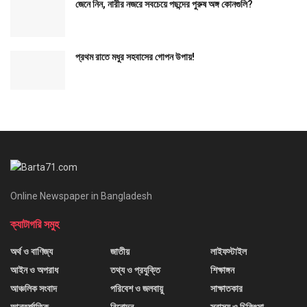
জেনে নিন, নারীর নজরে সবচেয়ে পছন্দের পুরুষ অঙ্গ কোনগুলি?
প্রথম রাতে মধুর সহবাসের গোপন উপায়!
Online Newspaper in Bangladesh
ক্যাটাগরি সমুহ
অর্থ ও বাণিজ্য
জাতীয়
লাইফস্টাইল
আইন ও অপরাধ
তথ্য ও প্রযুক্তি
শিক্ষাঙ্গন
আঞ্চলিক সংবাদ
পরিবেশ ও জলবায়ু
সাক্ষাতকার
আন্তর্জাতিক
বিনোদন
স্বাস্থ্য ও চিকিৎসা