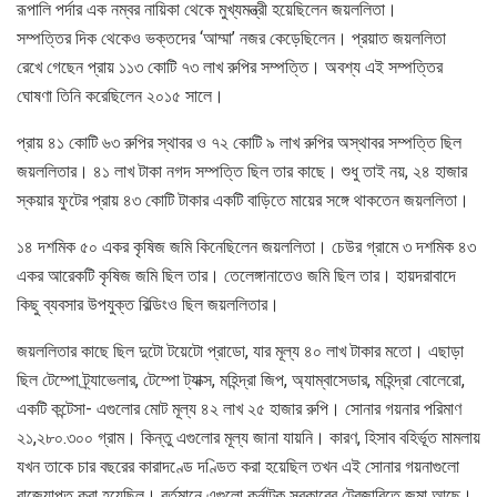
রূপালি পর্দার এক নম্বর নায়িকা থেকে মুখ্যমন্ত্রী হয়েছিলেন জয়ললিতা।
সম্পত্তির দিক থেকেও ভক্তদের ‘আম্মা’ নজর কেড়েছিলেন। প্রয়াত জয়ললিতা
রেখে গেছেন প্রায় ১১৩ কোটি ৭৩ লাখ রুপির সম্পত্তি। অবশ্য এই সম্পত্তির
ঘোষণা তিনি করেছিলেন ২০১৫ সালে।
প্রায় ৪১ কোটি ৬৩ রুপির স্থাবর ও ৭২ কোটি ৯ লাখ রুপির অস্থাবর সম্পত্তি ছিল
জয়ললিতার। ৪১ লাখ টাকা নগদ সম্পত্তি ছিল তার কাছে। শুধু তাই নয়, ২৪ হাজার
স্কয়ার ফুটের প্রায় ৪৩ কোটি টাকার একটি বাড়িতে মায়ের সঙ্গে থাকতেন জয়ললিতা।
১৪ দশমিক ৫০ একর কৃষিজ জমি কিনেছিলেন জয়ললিতা। চেউর গ্রামে ৩ দশমিক ৪৩
একর আরেকটি কৃষিজ জমি ছিল তার। তেলেঙ্গানাতেও জমি ছিল তার। হায়দরাবাদে
কিছু ব্যবসার উপযুক্ত বিল্ডিংও ছিল জয়ললিতার।
জয়ললিতার কাছে ছিল দুটো টয়েটো প্রাডো, যার মূল্য ৪০ লাখ টাকার মতো। এছাড়া
ছিল টেম্পো ট্র্যাভেলার, টেম্পো ট্যাক্স, মহিন্দ্রা জিপ, অ্যাম্বাসেডার, মহিন্দ্রা বোলেরো,
একটি কন্টেসা- এগুলোর মোট মূল্য ৪২ লাখ ২৫ হাজার রুপি। সোনার গয়নার পরিমাণ
২১,২৮০.৩০০ গ্রাম। কিন্তু এগুলোর মূল্য জানা যায়নি। কারণ, হিসাব বহির্ভূত মামলায়
যখন তাকে চার বছরের কারাদণ্ডে দণ্ডিত করা হয়েছিল তখন এই সোনার গয়নাগুলো
বাজেয়াপ্ত করা হয়েছিল। বর্তমানে এগুলো কর্নাটক সরকারের ট্রেজারিতে জমা আছে।