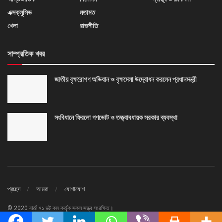
এক্সক্লুসিভ
মতামত
খেলা
রাজনীতি
সাম্প্রতিক খবর
জাতীয় বৃক্ষরোপণ অভিযান ও বৃক্ষমেলা উদ্বোধন করলেন প্রধানমন্ত্রী
সংবিধানে ফিরলো গণভোট ও তত্ত্বাবধায়ক সরকার ব্যবস্থা
প্রচ্ছদ
আমরা
যোগাযোগ
© 2020 বার্তা ৭১ ডট কম কর্তৃক সকল সত্ত্ব সংরক্ষিত।