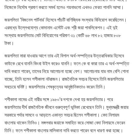
নিজেকে নির্দোষ প্রমাণ করতে সমর্থ হলেও গয়নাগুলো এখনও ফেরত পাননি আম্মা।
জয়ললিতা ‘বিজনেস পার্টনার’ হিসেবে পাঁচটি বাণিজ্যিক সংস্থায় বিনিয়োগ করেছিলেন।
এরমধ্যে উল্লেখযোগ্য কোদানাদ এস্টেট এবং শ্রী জয়া পাবলিকেশন। এই দুই
সংস্থায় জয়ললিতার মোট বিনিয়োগের পরিমাণ ৩১ কোটি ৬৮ লাখ ৮২ হাজার ৮০৮
টাকা।
জয়ললিতা মারা যাওয়ার আগে তার এই বিশাল অর্থ-সম্পত্তির উত্তরাধিকার হিসেবে
কাউকে রেখে যাননি কিংবা উইল করেও যাননি। ফলে কে বা কারা তার এ অর্থ-সম্পত্তি
দাবি করতে পারেন, তাদের নিয়ে আলোচনা হচ্ছে বেশ। আলোচনায় যার নাম বেশি শোনা
যাচ্ছে, তিনি হলেন শশীকালা নটরাজন। রাজনৈতিক সহচর হিসেবে তিনি জয়ললিতার
সবচেয়ে ঘনিষ্ট। জয়ললিতার শেষকৃত্যের আনুষ্ঠানিকতাও করেন তিনি।
শশীকালা নামের এই নারীর সঙ্গে ১৯৮০’র দশকে দেখা হয় জয়ললিতার। পরে
জয়ললিতার দীর্ঘ রাজনৈতিক জীবনে গুরুত্বপূর্ণ ভূমিকা রেখেছেন তিনি। মুখ্যমন্ত্রী জয়ার
সরকারে পর্দার সামনে ও আড়ালে একান্ত সহচর ছিলেন শশীকালা। বেদা নিলায়ম
বাংলোয় থাকেন তিনিও। মঙ্গলবার জয়াকে সমাহিত করে সোজা বেদা নিলায়মে ফেরেন
তিনি। ফলে শশীকালা বাংলোর মালিকানা দাবি করতে পারেন বলে ধারণা করা হচ্ছে।