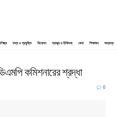
াণিজ্য
তথ্য ও প্রযুক্তি
বিনোদন
স্বাস্থ্য ও চিকিৎসা
খেলা
শিক্ষাঙ্গন
অন্যান্য
িএমপি কমিশনারের শ্রদ্ধা
0