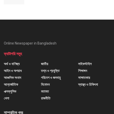
Online Newspaper in Bangladesh
ক্যাটাগরি সমুহ
অর্থ ও বাণিজ্য
জাতীয়
লাইফস্টাইল
আইন ও অপরাধ
তথ্য ও প্রযুক্তি
শিক্ষাঙ্গন
আঞ্চলিক সংবাদ
পরিবেশ ও জলবায়ু
সাক্ষাতকার
আন্তর্জাতিক
বিনোদন
স্বাস্থ্য ও চিকিৎসা
এক্সক্লুসিভ
মতামত
খেলা
রাজনীতি
সাম্প্রতিক খবর