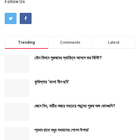
Follow Us
Trending
Comments
Latest
যৌন মিলনে পুরুষদের স্থায়িত্ব আসলে কয় মিনিট?
কুমিল্লায় ‘বাংলা নীল ছবি’
জেনে নিন, নারীর নজরে সবচেয়ে পছন্দের পুরুষ অঙ্গ কোনগুলি?
প্রথম রাতে মধুর সহবাসের গোপন উপায়!