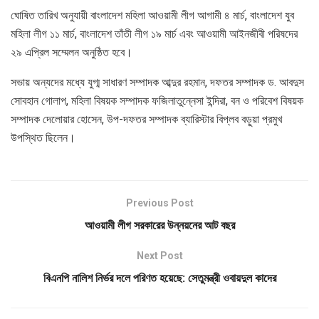
ঘোষিত তারিখ অনুযায়ী বাংলাদেশ মহিলা আওয়ামী লীগ আগামী ৪ মার্চ, বাংলাদেশ যুব
মহিলা লীগ ১১ মার্চ, বাংলাদেশ তাঁতী লীগ ১৯ মার্চ এবং আওয়ামী আইনজীবী পরিষদের
২৯ এপ্রিল সম্মেলন অনুষ্ঠিত হবে।
সভায় অন্যদের মধ্যে যুগ্ম সাধারণ সম্পাদক আব্দুর রহমান, দফতর সম্পাদক ড. আবদুস
সোবহান গোলাপ, মহিলা বিষয়ক সম্পাদক ফজিলাতুন্নেসা ইন্দিরা, বন ও পরিবেশ বিষয়ক
সম্পাদক দেলোয়ার হোসেন, উপ-দফতর সম্পাদক ব্যারিস্টার বিপ্লব বড়ুয়া প্রমুখ
উপস্থিত ছিলেন।
Previous Post
আওয়ামী লীগ সরকারের উন্নয়নের আট বছর
Next Post
বিএনপি নালিশ নির্ভর দলে পরিণত হয়েছে: সেতুমন্ত্রী ওবায়দুল কাদের