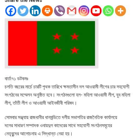
Share the News
বার্তা৭১ ডটকমঃ
চলতি বছরের মার্চে চারটি পৃথক তারিখে ক্ষমতাসীন দল আওয়ামী লীগের চার সহযোগী
সংগঠনের সম্মেলন অনুষ্ঠিত হবে। সংগঠনগুলো হল- মহিলা আওয়ামী লীগ, যুব মহিলা
লীগ, তাঁতী লীগ ও আওয়ামী আইনজীবী পরিষদ।
সোমবার সন্ধ্যায় রাজধানীর ধানমন্ডিতে দলীয় সভাপতির রাজনৈতিক কার্যালয়ে
দলের সাধারণ সম্পাদক ওবায়দুল কাদেরের সাথে সহযোগী সংগঠনসমূহের
নেতৃবৃন্দের আলোচনায় এ সিদ্ধান্ত নেয়া হয়।