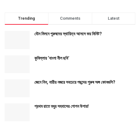
Trending
Comments
Latest
যৌন মিলনে পুরুষদের স্থায়িত্ব আসলে কয় মিনিট?
কুমিল্লায় ‘বাংলা নীল ছবি’
জেনে নিন, নারীর নজরে সবচেয়ে পছন্দের পুরুষ অঙ্গ কোনগুলি?
প্রথম রাতে মধুর সহবাসের গোপন উপায়!