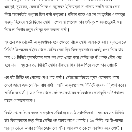
এছাড়া, সুয়ারেজ, জেরার্ড পিকে ও আন্দ্রেস ইনিয়েস্তা না থাকায় দলটির জয়ে ফেরা
নিয়ে অনেকটাই শঙ্কায় ছিল বার্সা ভক্তরা। রবিবার রাতে এমএসএন ত্রয়ীর একমাত্র
সদস্য হিসেবে মাঠে ছিলেন মেসি। গোল না পেলেও তার দুর্দান্ত পারফরমেন্সেই জয়
দিয়ে লা লিগার নতুন মৌসুম শুরু করলো বার্সা।
ম্যাচের শুরু থেকেই আক্রমণাত্মক হয়ে খেলতে থাকে মেসি-আলকাসেররা। ম্যাচের ১৪
মিনিটে ডি-বক্সের বাইরে থেকে মেসির নেয়া ফ্রি কিক ক্রসবারের একটু ওপর দিয়ে যায়।
আর ২৫ মিনিটে বুসকেটসের সঙ্গে বল দেয়া-নেয়া করে মেসির শট বাঁ পোস্ট ঘেঁষে বের
হয়ে যায়। ম্যাচের ৩৪ মিনিটে মেসির বাঁকানো ফ্রি-কিক গিয়ে লাগে ডান পোস্টে।
এর দুই মিনিট পর গোলের দেখা পায় বার্সা। দেউলোফেউয়ের ক্রস তোসকার পায়ে
লেগে জালে জড়ালে লিড পায় বার্সা। পাল্টা আক্রমণে ৩৯ মিনিটে ব্যবধান দ্বিগুণ করেন
সার্জিও রবের্তো। ডান দিক থেকে দেউলোফেউয়ের কাটব্যাকে কোনাকুনি শটে পরাস্ত
করেন গোলরক্ষককে।
বিরতি থেকে ফিরে ব্যবধান বাড়াতে মরিয়া হয়ে ওঠে স্বাগতিকরা। ম্যাচের ৬০ মিনিটে
দুই ডিফেন্ডারের মধ্য দিয়ে মেসির শট আবার লাগে পোস্টে। ১০ মিনিট পর ডি-বক্সের
প্রান্ত থেকে আবার মেসির জোড়ালো শট। আবারও তাকে গোলবঞ্চিত করে পোস্ট।