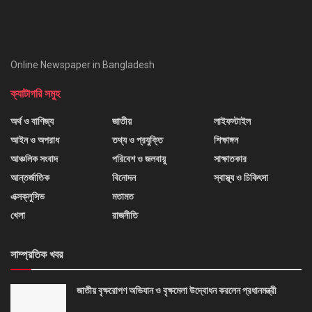
Online Newspaper in Bangladesh
ক্যাটাগরি সমুহ
অর্থ ও বাণিজ্য
জাতীয়
লাইফস্টাইল
আইন ও অপরাধ
তথ্য ও প্রযুক্তি
শিক্ষাঙ্গন
আঞ্চলিক সংবাদ
পরিবেশ ও জলবায়ু
সাক্ষাতকার
আন্তর্জাতিক
বিনোদন
স্বাস্থ্য ও চিকিৎসা
এক্সক্লুসিভ
মতামত
খেলা
রাজনীতি
সাম্প্রতিক খবর
জাতীয় বৃক্ষরোপণ অভিযান ও বৃক্ষমেলা উদ্বোধন করলেন প্রধানমন্ত্রী