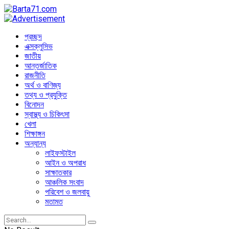
প্রচ্ছদ
এক্সক্লুসিভ
জাতীয়
আন্তর্জাতিক
রাজনীতি
অর্থ ও বাণিজ্য
তথ্য ও প্রযুক্তি
বিনোদন
স্বাস্থ্য ও চিকিৎসা
খেলা
শিক্ষাঙ্গন
অন্যান্য
লাইফস্টাইল
আইন ও অপরাধ
সাক্ষাতকার
আঞ্চলিক সংবাদ
পরিবেশ ও জলবায়ু
মতামত