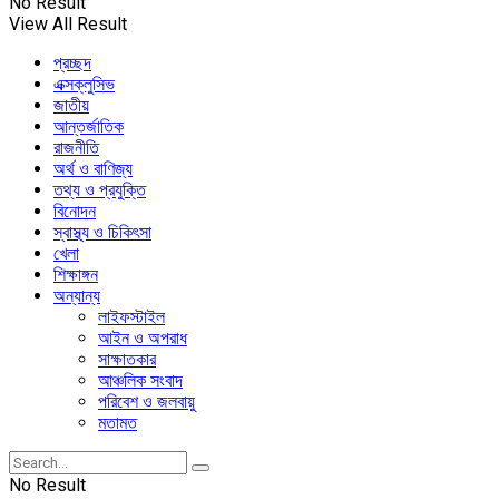
No Result
View All Result
প্রচ্ছদ
এক্সক্লুসিভ
জাতীয়
আন্তর্জাতিক
রাজনীতি
অর্থ ও বাণিজ্য
তথ্য ও প্রযুক্তি
বিনোদন
স্বাস্থ্য ও চিকিৎসা
খেলা
শিক্ষাঙ্গন
অন্যান্য
লাইফস্টাইল
আইন ও অপরাধ
সাক্ষাতকার
আঞ্চলিক সংবাদ
পরিবেশ ও জলবায়ু
মতামত
No Result