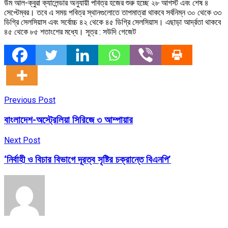
উম আল-ক্বুরা ক্যালেন্ডার অনুযায়ী পবিত্র হজের শুরু হচ্ছে ২৮ আগস্ট এবং শেষ ৪
সেপ্টেম্বর। তবে এ সময় পবিত্র স্থানগুলোতে তাপমাত্রা থাকবে সর্বনিম্ন ৩০ থেকে ৩৩
ডিগ্রি সেলসিয়াস এবং সর্বোচ্চ ৪২ থেকে ৪৫ ডিগ্রি সেলসিয়াস। এছাড়া আর্দ্রতা থাকবে
৪৫ থেকে ৮৫ শতাংশের মধ্যে। সূত্র : সউদি গেজেট
Previous Post
বাংলাদেশ-অস্ট্রেলিয়া সিরিজে ৩ আম্পায়ার
Next Post
‘নির্বাহী ও বিচার বিভাগে দূরত্ব সৃষ্টির চক্রান্তে বিএন‌পি’