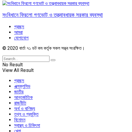
সংবিধানে ফিরলো গণভোট ও তত্ত্বাবধায়ক সরকার ব্যবস্থা
প্রচ্ছদ
আমরা
যোগাযোগ
© 2020 বার্তা ৭১ ডট কম কর্তৃক সকল সত্ত্ব সংরক্ষিত।
No Result
View All Result
প্রচ্ছদ
এক্সক্লুসিভ
জাতীয়
আন্তর্জাতিক
রাজনীতি
অর্থ ও বাণিজ্য
তথ্য ও প্রযুক্তি
বিনোদন
স্বাস্থ্য ও চিকিৎসা
খেলা