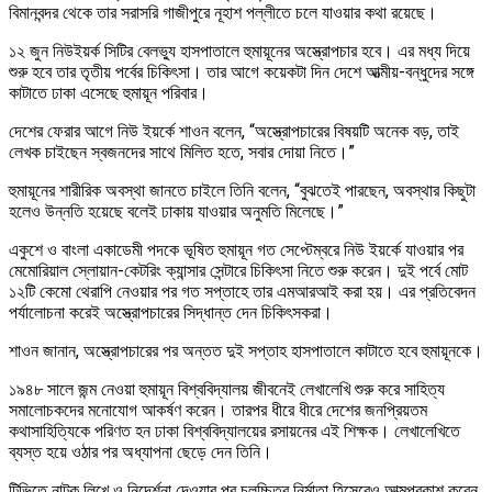
বিমানবন্দর থেকে তার সরাসরি গাজীপুরে নূহাশ পল্লীতে চলে যাওয়ার কথা রয়েছে।
১২ জুন নিউইয়র্ক সিটির বেলভ্যু হাসপাতালে হুমায়ূনের অস্ত্রোপচার হবে। এর মধ্য দিয়ে
শুরু হবে তার তৃতীয় পর্বের চিকিৎসা। তার আগে কয়েকটা দিন দেশে আত্মীয়-বন্ধুদের সঙ্গে
কাটাতে ঢাকা এসেছে হুমায়ূন পরিবার।
দেশের ফেরার আগে নিউ ইয়র্কে শাওন বলেন, “অস্ত্রোপচারের বিষয়টি অনেক বড়, তাই
লেখক চাইছেন স্বজনদের সাথে মিলিত হতে, সবার দোয়া নিতে।”
হুমায়ূনের শারীরিক অবস্থা জানতে চাইলে তিনি বলেন, “বুঝতেই পারছেন, অবস্থার কিছুটা
হলেও উন্নতি হয়েছে বলেই ঢাকায় যাওয়ার অনুমতি মিলেছে।”
একুশে ও বাংলা একাডেমী পদকে ভূষিত হুমায়ূন গত সেপ্টেম্বরে নিউ ইয়র্কে যাওয়ার পর
মেমোরিয়াল স্লোয়ান-কেটরিং ক্যান্সার সেন্টারে চিকিৎসা নিতে শুরু করেন। দুই পর্বে মোট
১২টি কেমো থেরাপি নেওয়ার পর গত সপ্তাহে তার এমআরআই করা হয়। এর প্রতিবেদন
পর্যালোচনা করেই অস্ত্রোপচারের সিদ্ধান্ত দেন চিকিৎসকরা।
শাওন জানান, অস্ত্রোপচারের পর অন্তত দুই সপ্তাহ হাসপাতালে কাটাতে হবে হুমায়ূনকে।
১৯৪৮ সালে জন্ম নেওয়া হুমায়ূন বিশ্ববিদ্যালয় জীবনেই লেখালেখি শুরু করে সাহিত্য
সমালোচকদের মনোযোগ আকর্ষণ করেন। তারপর ধীরে ধীরে দেশের জনপ্রিয়তম
কথাসাহিত্যিকে পরিণত হন ঢাকা বিশ্ববিদ্যালয়ের রসায়নের এই শিক্ষক। লেখালেখিতে
ব্যস্ত হয়ে ওঠার পর অধ্যাপনা ছেড়ে দেন তিনি।
টিভিতে নাটক লিখে ও নিদের্শনা দেওয়ার পর চলচ্চিত্র নির্মাতা হিসেবেও আত্মপ্রকাশ করেন