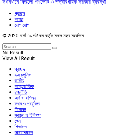
সংবিধানে ফিরলো গণভোট ও তত্ত্বাবধায়ক সরকার ব্যবস্থা
প্রচ্ছদ
আমরা
যোগাযোগ
© 2020 বার্তা ৭১ ডট কম কর্তৃক সকল সত্ত্ব সংরক্ষিত।
No Result
View All Result
প্রচ্ছদ
এক্সক্লুসিভ
জাতীয়
আন্তর্জাতিক
রাজনীতি
অর্থ ও বাণিজ্য
তথ্য ও প্রযুক্তি
বিনোদন
স্বাস্থ্য ও চিকিৎসা
খেলা
শিক্ষাঙ্গন
লাইফস্টাইল