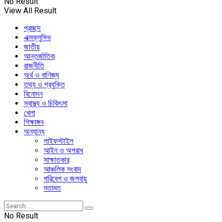
No Result
View All Result
প্রচ্ছদ
এক্সক্লুসিভ
জাতীয়
আন্তর্জাতিক
রাজনীতি
অর্থ ও বাণিজ্য
তথ্য ও প্রযুক্তি
বিনোদন
স্বাস্থ্য ও চিকিৎসা
খেলা
শিক্ষাঙ্গন
অন্যান্য
লাইফস্টাইল
আইন ও অপরাধ
সাক্ষাতকার
আঞ্চলিক সংবাদ
পরিবেশ ও জলবায়ু
মতামত
No Result