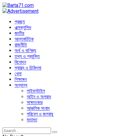
প্রচ্ছদ
এক্সক্লুসিভ
জাতীয়
আন্তর্জাতিক
রাজনীতি
অর্থ ও বাণিজ্য
তথ্য ও প্রযুক্তি
বিনোদন
স্বাস্থ্য ও চিকিৎসা
খেলা
শিক্ষাঙ্গন
অন্যান্য
লাইফস্টাইল
আইন ও অপরাধ
সাক্ষাতকার
আঞ্চলিক সংবাদ
পরিবেশ ও জলবায়ু
মতামত