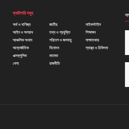
ক্যাটাগরি সমুহ
সা
অর্থ ও বাণিজ্য
জাতীয়
লাইফস্টাইল
আইন ও অপরাধ
তথ্য ও প্রযুক্তি
শিক্ষাঙ্গন
আঞ্চলিক সংবাদ
পরিবেশ ও জলবায়ু
সাক্ষাতকার
আন্তর্জাতিক
বিনোদন
স্বাস্থ্য ও চিকিৎসা
এক্সক্লুসিভ
মতামত
খেলা
রাজনীতি