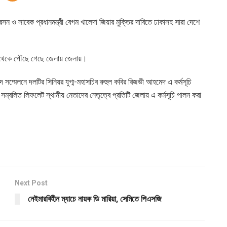
ন ও সাবেক প্রধানমন্ত্রী বেগম খালেদা জিয়ার মুক্তির দাবিতে ঢাকাসহ সারা দেশে
্র থেকে পৌঁছে গেছে জেলায় জেলায়।
বাদ সম্মেলনে দলটির সিনিয়র যুগ্ম-মহাসচিব রুহুল কবির রিজভী আহমেদ এ কর্মসূচি
য সম্বলিত লিফলেট স্থানীয় নেতাদের নেতৃত্বে প্রতিটি জেলায় এ কর্মসূচি পালন করা
Next Post
নেইমারবিহীন ম্যাচে নায়ক ডি মারিয়া, সেমিতে পিএসজি