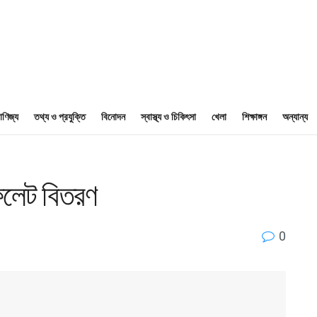
াণিজ্য
তথ্য ও প্রযুক্তি
বিনোদন
স্বাস্থ্য ও চিকিৎসা
খেলা
শিক্ষাঙ্গন
অন্যান্য
ফলেট বিতরণ
0