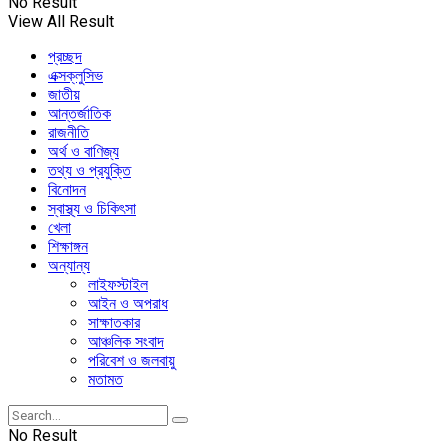
No Result
View All Result
প্রচ্ছদ
এক্সক্লুসিভ
জাতীয়
আন্তর্জাতিক
রাজনীতি
অর্থ ও বাণিজ্য
তথ্য ও প্রযুক্তি
বিনোদন
স্বাস্থ্য ও চিকিৎসা
খেলা
শিক্ষাঙ্গন
অন্যান্য
লাইফস্টাইল
আইন ও অপরাধ
সাক্ষাতকার
আঞ্চলিক সংবাদ
পরিবেশ ও জলবায়ু
মতামত
No Result