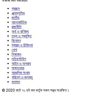
View All Result
প্রচ্ছদ
এক্সক্লুসিভ
জাতীয়
আন্তর্জাতিক
রাজনীতি
অর্থ ও বাণিজ্য
তথ্য ও প্রযুক্তি
বিনোদন
স্বাস্থ্য ও চিকিৎসা
খেলা
শিক্ষাঙ্গন
লাইফস্টাইল
আইন ও অপরাধ
সাক্ষাতকার
আঞ্চলিক সংবাদ
পরিবেশ ও জলবায়ু
মতামত
© 2020 বার্তা ৭১ ডট কম কর্তৃক সকল সত্ত্ব সংরক্ষিত।