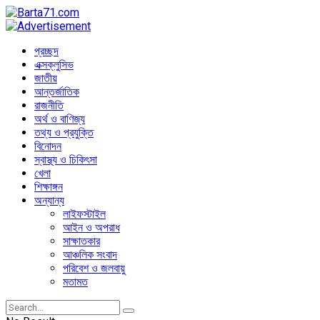
প্রচ্ছদ
এক্সক্লুসিভ
জাতীয়
আন্তর্জাতিক
রাজনীতি
অর্থ ও বাণিজ্য
তথ্য ও প্রযুক্তি
বিনোদন
স্বাস্থ্য ও চিকিৎসা
খেলা
শিক্ষাঙ্গন
অন্যান্য
লাইফস্টাইল
আইন ও অপরাধ
সাক্ষাতকার
আঞ্চলিক সংবাদ
পরিবেশ ও জলবায়ু
মতামত