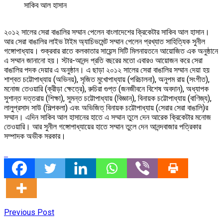
সাকিব আল হাসান
২০১২ সালের সেরা বাঙালির সম্মান পেলেন বাংলাদেশের ক্রিকেটার সাকিব আল হাসান।
আর সেরা বাঙালির লাইভ টাইম অ্যাচিভমেন্ট সম্মান পেলেন প্রখ্যাত সাহিত্যিক সুনীল
গঙ্গোপাধ্যায়। শুক্রবার রাতে কলকাতার সায়েন্স সিটি মিলনায়তনে আয়োজিত এক অনুষ্ঠানে
এ সম্মান জানানো হয়। স্টার-আনন্দ প্রতি বছরের মতো এবারও আয়োজন করে সেরা
বাঙালির পদক দেয়ার এ অনুষ্ঠান। এ ছাড়া ২০১২ সালের সেরা বাঙালির সম্মান দেয়া হয়
শাশ্বত চট্টোপাধ্যায় (অভিনয়), সৃজিত মুখোপাধ্যায় (পরিচালনা), অনুপম রায় (সংগীত),
মনোজ তেওয়ারি (ক্রীড়া ক্ষেত্রে), রুচিরা গুপ্ত (জনজীবনে বিশেষ অবদান), অধ্যাপক
সুশান্ত দত্তরায় (শিক্ষা), সুমন্ত চট্টোপাধ্যায় (বিজ্ঞান), বিনায়ক চট্টোপাধ্যায় (বাণিজ্য),
লালুপ্রসাদ সাউ (শিল্পকলা) এবং অভিজিত্ বিনায়ক চট্টোপাধ্যায় (সেরার সেরা বাঙালি)র
সম্মান। এদিন সাকিব আল হাসানের হাতে এ সম্মান তুলে দেন আরেক ক্রিকেটার মনোজ
তেওয়ারি। আর সুনীল গঙ্গোপাধ্যায়ের হাতে সম্মান তুলে দেন আনন্দবাজার পত্রিকার
সম্পাদক অভীক সরকার।
Previous Post