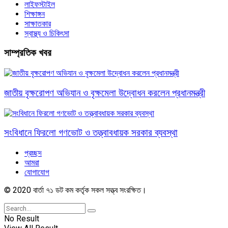
লাইফস্টাইল
শিক্ষাঙ্গন
সাক্ষাতকার
স্বাস্থ্য ও চিকিৎসা
সাম্প্রতিক খবর
জাতীয় বৃক্ষরোপণ অভিযান ও বৃক্ষমেলা উদ্বোধন করলেন প্রধানমন্ত্রী
সংবিধানে ফিরলো গণভোট ও তত্ত্বাবধায়ক সরকার ব্যবস্থা
প্রচ্ছদ
আমরা
যোগাযোগ
© 2020 বার্তা ৭১ ডট কম কর্তৃক সকল সত্ত্ব সংরক্ষিত।
No Result