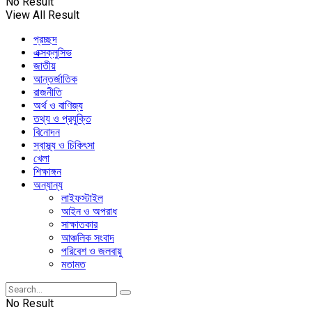
No Result
View All Result
প্রচ্ছদ
এক্সক্লুসিভ
জাতীয়
আন্তর্জাতিক
রাজনীতি
অর্থ ও বাণিজ্য
তথ্য ও প্রযুক্তি
বিনোদন
স্বাস্থ্য ও চিকিৎসা
খেলা
শিক্ষাঙ্গন
অন্যান্য
লাইফস্টাইল
আইন ও অপরাধ
সাক্ষাতকার
আঞ্চলিক সংবাদ
পরিবেশ ও জলবায়ু
মতামত
No Result