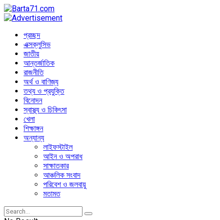
প্রচ্ছদ
এক্সক্লুসিভ
জাতীয়
আন্তর্জাতিক
রাজনীতি
অর্থ ও বাণিজ্য
তথ্য ও প্রযুক্তি
বিনোদন
স্বাস্থ্য ও চিকিৎসা
খেলা
শিক্ষাঙ্গন
অন্যান্য
লাইফস্টাইল
আইন ও অপরাধ
সাক্ষাতকার
আঞ্চলিক সংবাদ
পরিবেশ ও জলবায়ু
মতামত