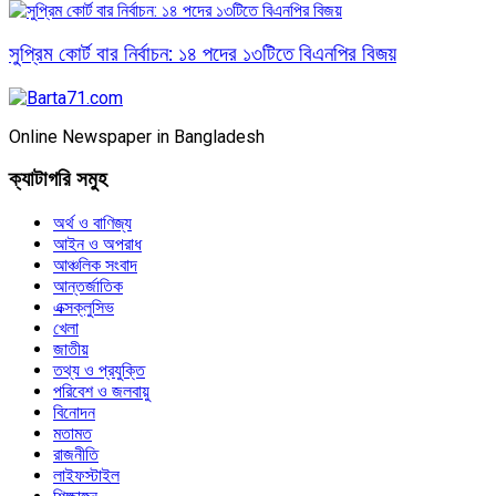
সুপ্রিম কোর্ট বার নির্বাচন: ১৪ পদের ১৩টিতে বিএনপির বিজয়
Online Newspaper in Bangladesh
ক্যাটাগরি সমুহ
অর্থ ও বাণিজ্য
আইন ও অপরাধ
আঞ্চলিক সংবাদ
আন্তর্জাতিক
এক্সক্লুসিভ
খেলা
জাতীয়
তথ্য ও প্রযুক্তি
পরিবেশ ও জলবায়ু
বিনোদন
মতামত
রাজনীতি
লাইফস্টাইল