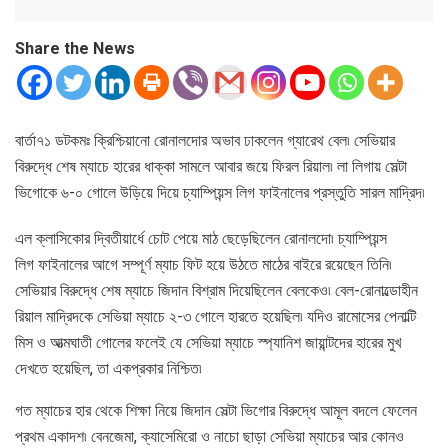
Share the News
বার্তা৭১ ডটকমঃ ক্রিশ্চিয়ানো রোনালদোর অভাব ঢাকলেন গ্যারেথ বেল৷ সেভিয়ার
বিরুদ্ধে শেষ ম্যাচে হারের ধাক্কা সামলে আবার জয়ে ফিরল রিয়াল৷ লা লিগায় সেল্টা
ভিগোকে ৬-০ গোলে উড়িয়ে দিয়ে চ্যাম্পিয়ন্স লিগ ফাইনালের প্রস্তুতি সারল মাদ্রিদ৷
এল ক্লাসিকোর দ্বিতীয়ার্ধে চোট পেয়ে মাঠ ছেড়েছিলেন রোনালদো৷ চ্যাম্পিয়ন্স
লিগ ফাইনালের আগে সম্পূর্ণ ম্যাচ ফিট হয়ে উঠতে মাঠের বাইরে রয়েছেন তিনি৷
সেভিয়ার বিরুদ্ধে শেষ ম্যাচে জিদান বিশ্রাম দিয়েছিলেন বেলকেও৷ বেল-রোনাল্ডোহীন
রিয়াল মাদ্রিদকে সেভিয়া ম্যাচে ২-৩ গোলে হারতে হয়েছিল৷ যদিও রামোসের পেনাল্টি
মিস ও আত্মঘাতী গোলের ফলেই যে সেভিয়া ম্যাচে স্প্যানিশ জায়ান্টদের হারের মুখ
দেখতে হয়েছিল, তা একপ্রকার নিশ্চিত৷
গত ম্যাচের হার থেকে শিক্ষা নিয়ে জিদান সেল্টা ভিগোর বিরুদ্ধে আমূল বদলে ফেলেন
প্রথম একাদশ৷ বেনজেমা, ক্যাসেমিরো ও নাচো ছাড়া সেভিয়া ম্যাচের আর কোনও