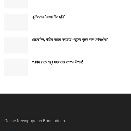
কুমিল্লায় ‘বাংলা নীল ছবি’
জেনে নিন, নারীর নজরে সবচেয়ে পছন্দের পুরুষ অঙ্গ কোনগুলি?
প্রথম রাতে মধুর সহবাসের গোপন উপায়!
Online Newspaper in Bangladesh