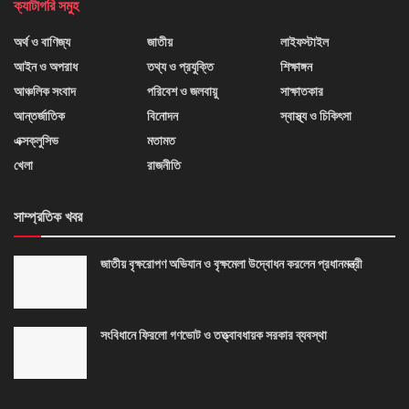
ক্যাটাগরি সমুহ
অর্থ ও বাণিজ্য
জাতীয়
লাইফস্টাইল
আইন ও অপরাধ
তথ্য ও প্রযুক্তি
শিক্ষাঙ্গন
আঞ্চলিক সংবাদ
পরিবেশ ও জলবায়ু
সাক্ষাতকার
আন্তর্জাতিক
বিনোদন
স্বাস্থ্য ও চিকিৎসা
এক্সক্লুসিভ
মতামত
খেলা
রাজনীতি
সাম্প্রতিক খবর
জাতীয় বৃক্ষরোপণ অভিযান ও বৃক্ষমেলা উদ্বোধন করলেন প্রধানমন্ত্রী
সংবিধানে ফিরলো গণভোট ও তত্ত্বাবধায়ক সরকার ব্যবস্থা