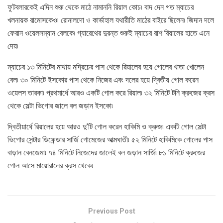
ফুটবলারকেই এদিন শুরু থেকে মাঠে নামাননি রিয়াল কোচ৷ বাদ দেন গত ম্যাচের
খলনায়ক রামোসকেও৷ রোনালদো ও কার্ভাহাল যথারীতি মাঠের বাইরে ছিলেন৷ জিদান দলে
ফেরান ওয়েলসম্যান বেলকে৷ গ্যারেথের দুরন্ত শুরুই ম্যাচের রাশ রিয়ালের হাতে এনে
দেয়৷
ম্যাচের ১৩ মিনিটের মাথায় মদ্রিচের পাস থেকে রিয়ালের হয়ে গোলের খাতা খোলেন
বেল৷ ৩০ মিনিটে ইসকোর পাস থেকে নিজের এবং দলের হয়ে দ্বিতীয় গোল করেন
ওয়েলস তারকা৷ প্রথমার্ধে আরও একটি গোল করে রিয়াল৷ ৩২ মিনিটে টনি ক্রুজের ক্রস
থেকে সেল্টা ভিগোর জালে বল জড়ান ইসকো৷
দ্বিতীয়ার্ধে রিয়ালের হয়ে আরও দু’টি গোল করেন হাকিমি ও ক্রুজ৷ একটি গোল সেল্টা
ভিগোর সেন্টার ডিফেন্ডার সার্জি গোমেজের আত্মঘাতী৷ ৫২ মিনিটে হাকিমিকে গোলের পাস
বাড়ান বেনজেমা৷ ৭৪ মিনিটে নিজেদের জালেই বল জড়ান সার্জি৷ ৮১ মিনিটে ক্রুজের
গোল আসে মায়োরালের ক্রস থেকে৷
Previous Post