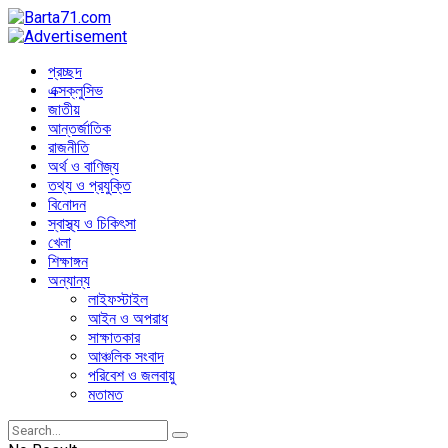
প্রচ্ছদ
এক্সক্লুসিভ
জাতীয়
আন্তর্জাতিক
রাজনীতি
অর্থ ও বাণিজ্য
তথ্য ও প্রযুক্তি
বিনোদন
স্বাস্থ্য ও চিকিৎসা
খেলা
শিক্ষাঙ্গন
অন্যান্য
লাইফস্টাইল
আইন ও অপরাধ
সাক্ষাতকার
আঞ্চলিক সংবাদ
পরিবেশ ও জলবায়ু
মতামত