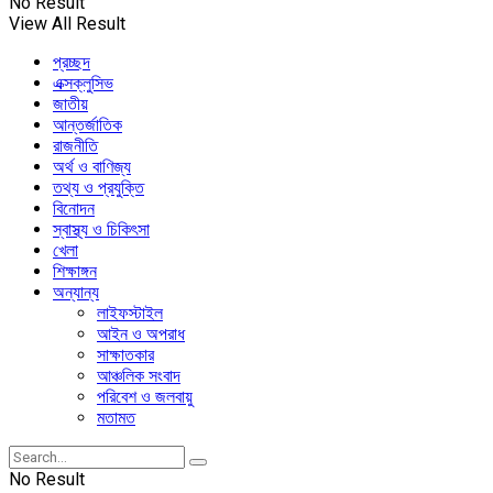
No Result
View All Result
প্রচ্ছদ
এক্সক্লুসিভ
জাতীয়
আন্তর্জাতিক
রাজনীতি
অর্থ ও বাণিজ্য
তথ্য ও প্রযুক্তি
বিনোদন
স্বাস্থ্য ও চিকিৎসা
খেলা
শিক্ষাঙ্গন
অন্যান্য
লাইফস্টাইল
আইন ও অপরাধ
সাক্ষাতকার
আঞ্চলিক সংবাদ
পরিবেশ ও জলবায়ু
মতামত
No Result