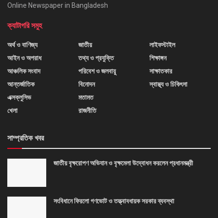
Online Newspaper in Bangladesh
ক্যাটাগরি সমুহ
অর্থ ও বাণিজ্য
জাতীয়
লাইফস্টাইল
আইন ও অপরাধ
তথ্য ও প্রযুক্তি
শিক্ষাঙ্গন
আঞ্চলিক সংবাদ
পরিবেশ ও জলবায়ু
সাক্ষাতকার
আন্তর্জাতিক
বিনোদন
স্বাস্থ্য ও চিকিৎসা
এক্সক্লুসিভ
মতামত
খেলা
রাজনীতি
সাম্প্রতিক খবর
জাতীয় বৃক্ষরোপণ অভিযান ও বৃক্ষমেলা উদ্বোধন করলেন প্রধানমন্ত্রী
সংবিধানে ফিরলো গণভোট ও তত্ত্বাবধায়ক সরকার ব্যবস্থা