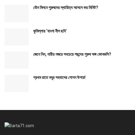
যৌন মিলনে পুরুষদের স্থায়িত্ব আসলে কয় মিনিট?
কুমিল্লায় ‘বাংলা নীল ছবি’
জেনে নিন, নারীর নজরে সবচেয়ে পছন্দের পুরুষ অঙ্গ কোনগুলি?
প্রথম রাতে মধুর সহবাসের গোপন উপায়!