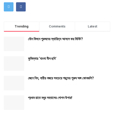
Trending
Comments
Latest
যৌন মিলনে পুরুষদের স্থায়িত্ব আসলে কয় মিনিট?
কুমিল্লায় ‘বাংলা নীল ছবি’
জেনে নিন, নারীর নজরে সবচেয়ে পছন্দের পুরুষ অঙ্গ কোনগুলি?
প্রথম রাতে মধুর সহবাসের গোপন উপায়!