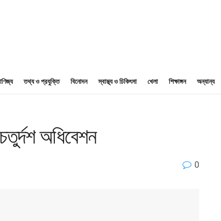
াণিজ্য
তথ্য ও প্রযুক্তি
বিনোদন
স্বাস্থ্য ও চিকিৎসা
খেলা
শিক্ষাঙ্গন
অন্যান্য
চতুর্দশ অধিবেশন
0