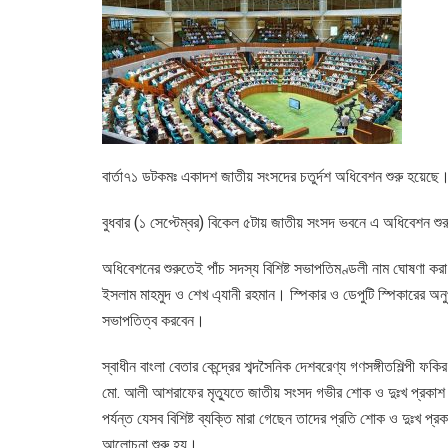
বার্তা৭১ ডটকমঃ একাদশ জাতীয় সংসদের চতুর্দশ অধিবেশন শুরু হয়েছে।
বুধবার (১ সেপ্টেম্বর) বিকেল ৫টায় জাতীয় সংসদ ভবনে এ অধিবেশন শ
অধিবেশনের শুরুতেই পাঁচ সদস্য বিশিষ্ট সভাপতিমণ্ডলী নাম ঘোষণা করা
ইসলাম মাহমুদ ও শেখ এ্যানী রহমান। স্পিকার ও ডেপুটি স্পিকারের অনু
সভাপতিত্ব করবেন।
স্বাধীন বাংলা বেতার কেন্দ্রের শব্দসৈনিক দেশবরেণ্য গণসঙ্গীতশিল্
মো. আলী আশরাফের মৃত্যুতে জাতীয় সংসদ গভীর শোক ও দুঃখ প্র
পর্যন্ত যেসব বিশিষ্ট ব্যক্তি মারা গেছেন তাদের প্রতি শোক ও দুঃখ প্
আলোচনা শুরু হয়।