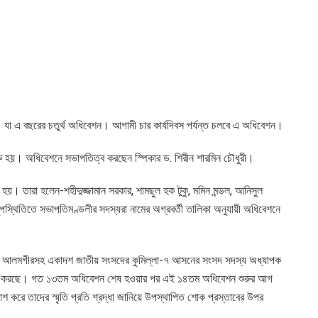
 যা এ বছরের চতুর্থ অধিবেশন। আগামী চার কার্যদিবস পর্যন্ত চলবে এ অধিবেশন।
ুরু হয়। অধিবেশনে সভাপতিত্ব করছেন স্পিকার ড. শিরীন শারমিন চৌধুরী।
 হয়। তারা হলেন-শহীদুজ্জামান সরকার, শামছুল হক টুকু, মমিন মন্ডল, আনিসুল
পস্থিতিতে সভাপতিমণ্ডলীর সদস্যরা নামের অগ্রবর্তী তালিকা অনুযায়ী অধিবেশনে
পী ফকির আলমগীরসহ একাদশ জাতীয় সংসদের কুমিল্লা-৭ আসনের সংসদ সদস্য অধ্যাপক
কাশ করছে। গত ১৩তম অধিবেশন শেষ হওয়ার পর এই ১৪তম অধিবেশন শুরুর আগ
রকাশ করে তাদের স্মৃতি প্রতি শ্রদ্ধা জানিয়ে উপস্থাপিত শোক প্রস্তাবের উপর