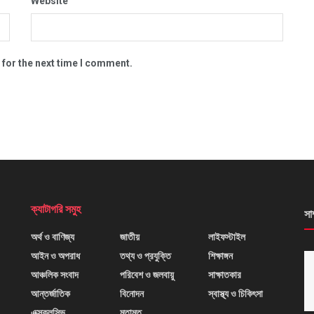
Website
 for the next time I comment.
ক্যাটাগরি সমুহ
সা
অর্থ ও বাণিজ্য
জাতীয়
লাইফস্টাইল
আইন ও অপরাধ
তথ্য ও প্রযুক্তি
শিক্ষাঙ্গন
আঞ্চলিক সংবাদ
পরিবেশ ও জলবায়ু
সাক্ষাতকার
আন্তর্জাতিক
বিনোদন
স্বাস্থ্য ও চিকিৎসা
এক্সক্লুসিভ
মতামত