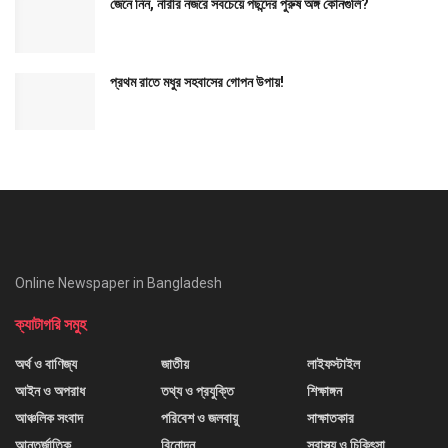
জেনে নিন, নারীর নজরে সবচেয়ে পছন্দের পুরুষ অঙ্গ কোনগুলি?
প্রথম রাতে মধুর সহবাসের গোপন উপায়!
Online Newspaper in Bangladesh
ক্যাটাগরি সমুহ
অর্থ ও বাণিজ্য
জাতীয়
লাইফস্টাইল
আইন ও অপরাধ
তথ্য ও প্রযুক্তি
শিক্ষাঙ্গন
আঞ্চলিক সংবাদ
পরিবেশ ও জলবায়ু
সাক্ষাতকার
আন্তর্জাতিক
বিনোদন
স্বাস্থ্য ও চিকিৎসা