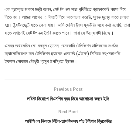
এক প্রশ্নের জবাবে মন্ত্রী বলেন, সেট টপ বক্স সারা পৃথিবীতে গ্রাহককেই পয়সা দিয়ে
নিতে হয়। আমরা আগেও এ বিষয়টি নিয়ে আলোচনা করেছি, সুলভ মূল্যে যাতে দেওয়া
হয়। ইন্সটলমেন্টে যাতে কেনা যায়। আমি মেশিন টুলস ফ্যাক্টরির সঙ্গে কথা বলেছি, তারা
যাতে এখানেই সেট টপ বক্স তৈরি করতে পারে। তারা সে উদ্যোগটা নিচ্ছে।
এসময় তথ্যসচিব মো. মকবুল হোসেন, বেসরকারি টেলিভিশন মালিকদের সংগঠন
অ্যাসোসিয়েশন অব টেলিভিশন চ্যানেল ওনার্সের (এটকো) সিনিয়র সহ-সভাপতি
ইকবাল সোবহান চৌধুরী প্রমুখ উপস্থিত ছিলেন।
Previous Post
লবিস্ট নিয়োগে বিএনপির ব্যয় নিয়ে আলোচনা করবে ইসি
Next Post
আইপিএল নিলামে লিটন-তাসকিনসহ পাঁচ টাইগার ক্রিকেটার