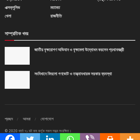
এক্সক্লুসিভ
মতামত
খেলা
রাজনীতি
সাম্প্রতিক খবর
জাতীয় বৃক্ষরোপণ অভিযান ও বৃক্ষমেলা উদ্বোধন করলেন প্রধানমন্ত্রী
সংবিধানে ফিরলো গণভোট ও তত্ত্বাবধায়ক সরকার ব্যবস্থা
প্রচ্ছদ
আমরা
যোগাযোগ
© 2020 বার্তা ৭১ ডট কম কর্তৃক সকল সত্ত্ব সংরক্ষিত।