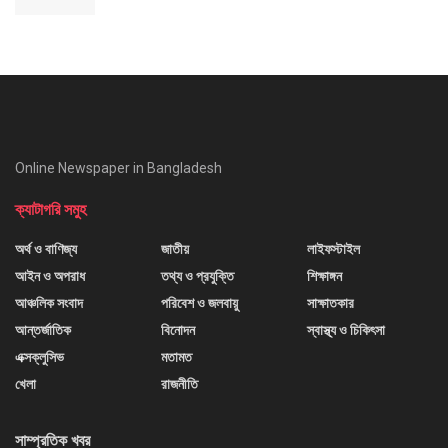
Online Newspaper in Bangladesh
ক্যাটাগরি সমুহ
অর্থ ও বাণিজ্য
জাতীয়
লাইফস্টাইল
আইন ও অপরাধ
তথ্য ও প্রযুক্তি
শিক্ষাঙ্গন
আঞ্চলিক সংবাদ
পরিবেশ ও জলবায়ু
সাক্ষাতকার
আন্তর্জাতিক
বিনোদন
স্বাস্থ্য ও চিকিৎসা
এক্সক্লুসিভ
মতামত
খেলা
রাজনীতি
সাম্প্রতিক খবর