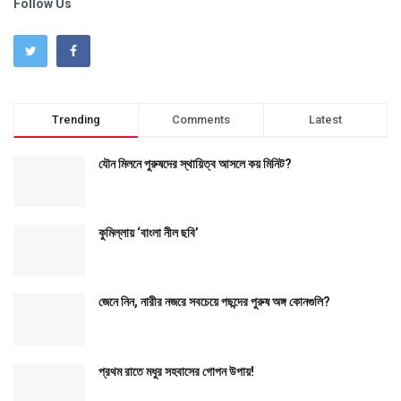
Follow Us
Trending
Comments
Latest
যৌন মিলনে পুরুষদের স্থায়িত্ব আসলে কয় মিনিট?
কুমিল্লায় ‘বাংলা নীল ছবি’
জেনে নিন, নারীর নজরে সবচেয়ে পছন্দের পুরুষ অঙ্গ কোনগুলি?
প্রথম রাতে মধুর সহবাসের গোপন উপায়!