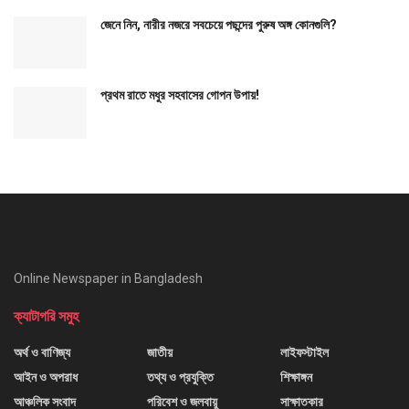
জেনে নিন, নারীর নজরে সবচেয়ে পছন্দের পুরুষ অঙ্গ কোনগুলি?
প্রথম রাতে মধুর সহবাসের গোপন উপায়!
Online Newspaper in Bangladesh
ক্যাটাগরি সমুহ
অর্থ ও বাণিজ্য
জাতীয়
লাইফস্টাইল
আইন ও অপরাধ
তথ্য ও প্রযুক্তি
শিক্ষাঙ্গন
আঞ্চলিক সংবাদ
পরিবেশ ও জলবায়ু
সাক্ষাতকার