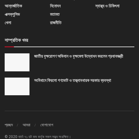
আন্তর্জাতিক
বিনোদন
স্বাস্থ্য ও চিকিৎসা
এক্সক্লুসিভ
মতামত
খেলা
রাজনীতি
সাম্প্রতিক খবর
জাতীয় বৃক্ষরোপণ অভিযান ও বৃক্ষমেলা উদ্বোধন করলেন প্রধানমন্ত্রী
সংবিধানে ফিরলো গণভোট ও তত্ত্বাবধায়ক সরকার ব্যবস্থা
প্রচ্ছদ
আমরা
যোগাযোগ
© 2020 বার্তা ৭১ ডট কম কর্তৃক সকল সত্ত্ব সংরক্ষিত।