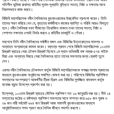
গতিশীল ভূমিকা রাখাসহ বাহিনীর সুনাম-সুখ্যাতি বৃদ্ধিতে সততা, নিষ্ঠা ও দক্ষতার সাথে
নিরলসভাবে কাজ করবে।
বিজিবি মহাপরিচালক নবীন সৈনিকদের কুচকাওয়াজের উচ্ছ্বসিত প্রশংসা করেন। তিনি
তাদের স্মরণ করিয়ে দেন যে, বৃহত্তর কর্মজীবনে কাজের ব্যাপ্তি ও পরিধি আরও বিস্তৃত
হবে। নবীন সৈনিকরা যখন সীমান্তে নিয়োজিত থাকবে তখন তাদের সততা, নিষ্ঠা ও
পেশাগত দক্ষতার ওপরই নির্ভর করবে এ বাহিনীর ভাবমূর্তি ও গৌরব।
সবশেষে তিনি নবীন সৈনিকদের সর্বাঙ্গীন মঙ্গল এবং বিজিবির উত্তরোত্তর সাফল্য ও
অব্যাহত অগ্রযাত্রা কামনা করেন। বক্তব্য প্রদান শেষে বিজিবি মহাপরিচালক ১০৩তম
রিক্রুট ব্যাচের সেরা চৌকস রিক্রুট হিসেবে ১ম স্থান অধিকারী বক্ষ নম্বর-৫৭৪ সাইফ
মিয়া এবং অন্যান্য বিষয়ে সেরা সৈনিকদের হাতে তাদের সফলতার জন্য ক্রেস্ট তুলে
দেন।
এরপর নবীন সৈনিকদের চৌকসদল কর্তৃক বিজিবি মহাপরিচালককে সশস্ত্র সালাম প্রদানের
মাধ্যমে কুচকাওয়াজ অনুষ্ঠানের সমাপ্তি ঘোষণা করা হয়। পরিশেষে বিজিবির প্রশিক্ষিত
সদস্যদের অংশগ্রহণে আকর্ষণীয় ট্রিক ড্রিল এবং বিজিবির সুসজ্জিত বাদকদল কর্তৃক
মনোজ্ঞ ব্যান্ড ডিসপ্লে প্রদর্শন করা হয়।
উল্লেখ্য, ১০৩তম রিক্রুট ব্যাচের মৌলিক প্রশিক্ষণ গত ২৬ জানুয়ারি শুরু হয়। দীর্ঘ ২৪
সপ্তাহের কঠোর ও কষ্টসাধ্য প্রশিক্ষণ সফলতার সাথে সম্পন্ন করে ৬৫৮ জন পুরুষ ও
৩৬ জন নারী সর্বমোট ৬৯৪ জন রিক্রুট আজ সমাপনী কুচকাওয়াজের মাধ্যমে
আনুষ্ঠানিকভাবে শপথ গ্রহণ করে সৈনিক জীবনে পদার্পন করলো।