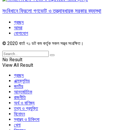
সংবিধানে ফিরলো গণভোট ও তত্ত্বাবধায়ক সরকার ব্যবস্থা
প্রচ্ছদ
আমরা
যোগাযোগ
© 2020 বার্তা ৭১ ডট কম কর্তৃক সকল সত্ত্ব সংরক্ষিত।
No Result
View All Result
প্রচ্ছদ
এক্সক্লুসিভ
জাতীয়
আন্তর্জাতিক
রাজনীতি
অর্থ ও বাণিজ্য
তথ্য ও প্রযুক্তি
বিনোদন
স্বাস্থ্য ও চিকিৎসা
খেলা