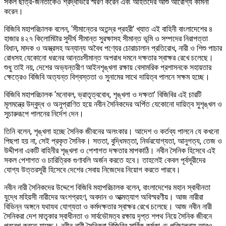
সকল ছাত্র-জনতাকেও শ্রদ্ধাভরে স্মরণ করেন এবং আহতদের আশু আরোগ্য কামনা
করেন।
বিজিবি মহাপরিচালক বলেন, ‘সীমান্তের অতন্দ্র প্রহরী’ খ্যাত এই বাহিনী বাংলাদেশের ৪
হাজার ৪২৭ কিলোমিটার সুদীর্ঘ সীমান্ত সুরক্ষাসহ সীমান্ত ভূমি ও সম্পদের নিরাপত্তা
বিধান, মাদক ও অস্ত্রসহ অন্যান্য অবৈধ পণ্যের চোরাচালান প্রতিরোধ, নারী ও শিশু পাচার
রোধসহ যেকোনো ধরনের আন্তঃসীমান্ত অপরাধ দমনে দক্ষতার স্বাক্ষর রেখে চলেছে।
শুধু তাই নয়, দেশের অভ্যন্তরীণ আইনশৃঙ্খলা রক্ষায় বেসামরিক প্রশাসনকে সহায়তার
ক্ষেত্রেও বিজিবি অত্যন্ত বিশ্বস্ততা ও সুনামের সাথে দায়িত্ব পালনে সক্ষম হচ্ছে।
বিজিবি মহাপরিচালক ‘মনোবল, ভ্রাতৃত্ববোধ, শৃঙ্খলা ও দক্ষতা’ বিজিবির এই চারটি
মূলমন্ত্রে উদ্বুদ্ধ ও অনুপ্রাণিত হয়ে নবীন সৈনিকদের অর্পিত যেকোনো দায়িত্ব সুশৃঙ্খল ও
সুচারুরূপে পালনের নির্দেশ দেন।
তিনি বলেন, শৃঙ্খলা হচ্ছে সৈনিক জীবনের অলংকার। আদেশ ও কর্তব্য পালনে যে কখনো
পিছপা হয় না, সেই প্রকৃত সৈনিক। সততা, বুদ্ধিমত্তা, নির্ভরযোগ্যতা, আনুগত্য, তেজ ও
উদ্দীপনা একটি বাহিনীর শৃঙ্খলা ও পেশাগত দক্ষতার মাপকাঠি। নবীন সৈনিক হিসেবে এই
সকল পেশাগত ও চারিত্রিক গুণাবলি অর্জন করতে হবে। তাহলেই কেবল পূর্বসূরীদের
যোগ্য উত্তরসূরী হিসেবে দেশের সেবায় নিজেদের নিয়োগ করতে পারবে।
নবীন নারী সৈনিকদের উদ্দেশে বিজিবি মহাপরিচালক বলেন, বাংলাদেশের মহান স্বাধীনতা
যুদ্ধে মহিয়সী নারীদের অংশগ্রহণ, অবদান ও আত্মত্যাগ অবিস্মরণীয়। আজ নারীরা
বিভিন্ন অঙ্গনে যথাযথ যোগ্যতা ও কর্মদক্ষতার স্বাক্ষর রেখে চলেছে। আজ নবীন নারী
সৈনিকরা দেশ মাতৃকার স্বাধীনতা ও সার্বভৌমত্ব রক্ষায় দৃপ্ত শপথ নিয়ে সৈনিক জীবনে
প্রবেশ করতে যাচ্ছে। নবীন নারী সৈনিকরা বিজিবির সার্বিক কর্মকাণ্ড পরিচালনায় আরও