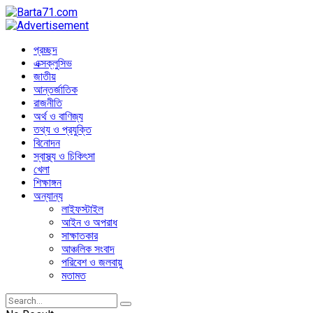
প্রচ্ছদ
এক্সক্লুসিভ
জাতীয়
আন্তর্জাতিক
রাজনীতি
অর্থ ও বাণিজ্য
তথ্য ও প্রযুক্তি
বিনোদন
স্বাস্থ্য ও চিকিৎসা
খেলা
শিক্ষাঙ্গন
অন্যান্য
লাইফস্টাইল
আইন ও অপরাধ
সাক্ষাতকার
আঞ্চলিক সংবাদ
পরিবেশ ও জলবায়ু
মতামত