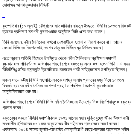
মোহাম্মদ আশরাফুজ্জামান সিদ্দিকী
বৃহস্পতিবার (১০ জুলাই) চট্টগ্রামের সাতকানিয়ার বায়তুল ইজ্জতে বিজিবির ১০৩তম রিক্রুট
ব্যাচের প্রশিক্ষণ সমাপনী কুচকাওয়াজ অনুষ্ঠানে তিনি এসব কথা বলেন।
তিনি বলেছেন, নবীন সৈনিকেরা কখনো দেশবাসীকে হতাশ ও নিরাশ করবে না। তাদের
দেওয়া নিশ্ছিদ্র নিরাপত্তাই দেশের মানুষের নির্বিঘ্ন ঘুম নিশ্চিত করবে।
এতে প্রধান অতিথি হিসেবে উপস্থিত থেকে নবীন সৈনিকদের প্রশিক্ষণ সমাপনী
কুচকাওয়াজ পরিদর্শন ও অভিবাদন গ্রহণ শেষে বক্তব্যে এসব কথা বলেন তিনি। এ সময়
বিজিটিসিএন্ডসির কমান্ড্যান্ট ব্রিগেডিয়ার জেনারেল গাজী নাহিদুজ্জামান উপস্থিত ছিলেন।
সকাল সাড়ে ৯টায় বিজিবি মহাপরিচালককে সশস্ত্র সালাম প্রদানের মধ্য দিয়ে ১০৩তম
রিক্রুট ব্যাচের নবীন সৈনিকদের শপথ গ্রহণ ও প্রশিক্ষণ সমাপনী কুচকাওয়াজ
আনুষ্ঠানিকভাবে শুরু হয়।
অভিবাদন গ্রহণ শেষে বিজিবি ডিজি নবীন সৈনিকদের উদ্দেশ্যে দিক-নির্দেশনামূলক বক্তব্য
প্রদান করেন।
বক্তব্যের শুরুতে বিজিবি মহাপরিচালক ১৯৭১ সালের মহান মুক্তিযুদ্ধে জীবন উৎসর্গকারী
তৎকালীন ইপিআরের ৮১৭ জন অকুতোভয় বীর শহীদদের শ্রদ্ধাভরে স্মরণ করেন।
একইসাথে ২০২৪ সালের জুলাই-আগস্টের বৈষম্যবিরোধী ছাত্র-জনতার আন্দোলনে শহীদ