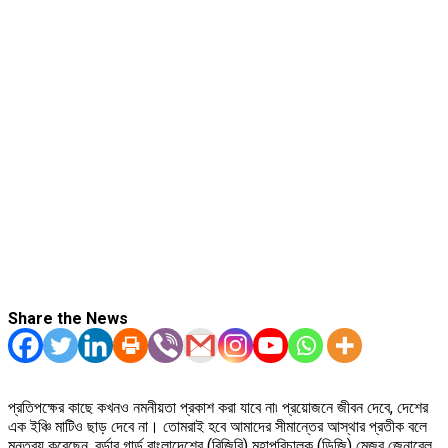
Share the News
প্রতিপক্ষের কাছে কখনও নমনীয়তা প্রকাশ করা যাবে না৷ প্রয়োজনে জীবন দেবে, দেশের
এক ইঞ্চি মাটিও ছাড় দেবে না। তোমরাই হবে আমাদের সীমান্তের আস্থার প্রতীক বলে
মন্তব্য করেছেন, বর্ডার গার্ড বাংলাদেশের (বিজিবি) মহাপরিচালক (ডিজি) মেজর জেনারেল