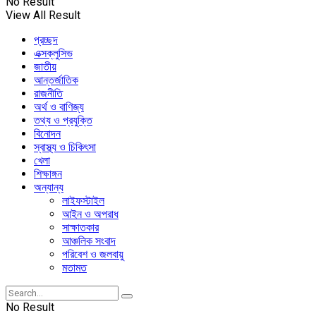
No Result
View All Result
প্রচ্ছদ
এক্সক্লুসিভ
জাতীয়
আন্তর্জাতিক
রাজনীতি
অর্থ ও বাণিজ্য
তথ্য ও প্রযুক্তি
বিনোদন
স্বাস্থ্য ও চিকিৎসা
খেলা
শিক্ষাঙ্গন
অন্যান্য
লাইফস্টাইল
আইন ও অপরাধ
সাক্ষাতকার
আঞ্চলিক সংবাদ
পরিবেশ ও জলবায়ু
মতামত
No Result