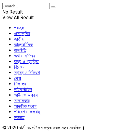
No Result
View All Result
প্রচ্ছদ
এক্সক্লুসিভ
জাতীয়
আন্তর্জাতিক
রাজনীতি
অর্থ ও বাণিজ্য
তথ্য ও প্রযুক্তি
বিনোদন
স্বাস্থ্য ও চিকিৎসা
খেলা
শিক্ষাঙ্গন
লাইফস্টাইল
আইন ও অপরাধ
সাক্ষাতকার
আঞ্চলিক সংবাদ
পরিবেশ ও জলবায়ু
মতামত
© 2020 বার্তা ৭১ ডট কম কর্তৃক সকল সত্ত্ব সংরক্ষিত।