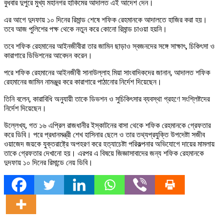
বুধবার দুপুরে মুখ্য মহানগর হাকিমের আদালত এই আদেশ দেন।
এর আগে দুদফায় ১০ দিনের রিমান্ড শেষে শফিক রেহমানকে আদালতে হাজির করা হয়।
তবে আজ পুলিশের পক্ষ থেকে নতুন করে কোনো রিমান্ড চাওয়া হয়নি।
তবে শফিক রেহমানের আইনজীবীরা তার জামিন ছাড়াও স্বজনদের সঙ্গে সাক্ষাৎ, চিকিৎসা ও
কারাগারে ডিভিশনের আবেদন করেন।
পরে শফিক রেহমানের আইনজীবী সানাউল্লাহ মিয়া সাংবাদিকদের জানান, আদালত শফিক
রেহমানের জামিন নামঞ্জুর করে কারাগারে পাঠানোর নির্দেশ দিয়েছেন।
তিনি বলেন, কারাবিধি অনুযায়ী তাকে ডিভশন ও সুচিকিৎসার ব্যবস্থা গ্রহণে সংশ্লিষ্টদের
নির্দেশ দিয়েছেন।
উল্লেখ্য, গত ১৬ এপ্রিল রাজধানীর ইস্কাটনের বাসা থেকে শফিক রেহমানকে গ্রেফতার
করে ডিবি। পরে প্রধানমন্ত্রী শেখ হাসিনার ছেলে ও তার তথ্যপ্রযুক্তি উপদেষ্টা সজীব
ওয়াজেদ জয়কে যুক্তরাষ্ট্রে অপহরণ করে হত্যাচেষ্টা পরিকল্পনার অভিযোগে দায়ের মামলায়
তাকে গ্রেফতার দেখানো হয়। এরপর এ বিষয়ে জিজ্ঞাসাবাদের জন্য শফিক রেহমানকে
দুদফায় ১০ দিনের রিমান্ডে নেয় ডিবি।