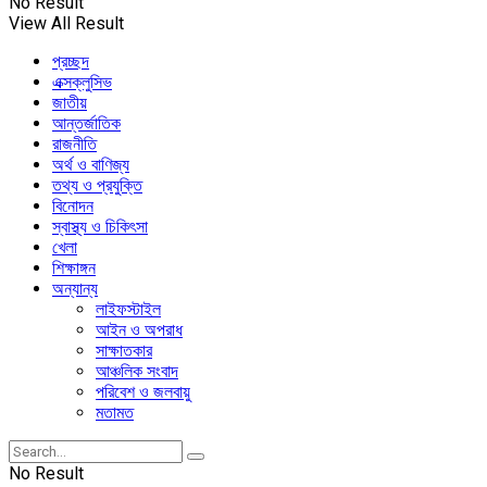
No Result
View All Result
প্রচ্ছদ
এক্সক্লুসিভ
জাতীয়
আন্তর্জাতিক
রাজনীতি
অর্থ ও বাণিজ্য
তথ্য ও প্রযুক্তি
বিনোদন
স্বাস্থ্য ও চিকিৎসা
খেলা
শিক্ষাঙ্গন
অন্যান্য
লাইফস্টাইল
আইন ও অপরাধ
সাক্ষাতকার
আঞ্চলিক সংবাদ
পরিবেশ ও জলবায়ু
মতামত
No Result