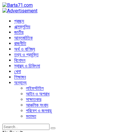
প্রচ্ছদ
এক্সক্লুসিভ
জাতীয়
আন্তর্জাতিক
রাজনীতি
অর্থ ও বাণিজ্য
তথ্য ও প্রযুক্তি
বিনোদন
স্বাস্থ্য ও চিকিৎসা
খেলা
শিক্ষাঙ্গন
অন্যান্য
লাইফস্টাইল
আইন ও অপরাধ
সাক্ষাতকার
আঞ্চলিক সংবাদ
পরিবেশ ও জলবায়ু
মতামত