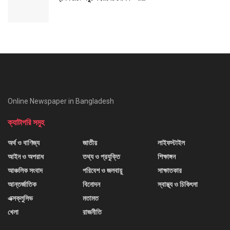
Online Newspaper in Bangladesh
ক্যাটাগরি সমুহ
অর্থ ও বাণিজ্য
জাতীয়
লাইফস্টাইল
আইন ও অপরাধ
তথ্য ও প্রযুক্তি
শিক্ষাঙ্গন
আঞ্চলিক সংবাদ
পরিবেশ ও জলবায়ু
সাক্ষাতকার
আন্তর্জাতিক
বিনোদন
স্বাস্থ্য ও চিকিৎসা
এক্সক্লুসিভ
মতামত
খেলা
রাজনীতি