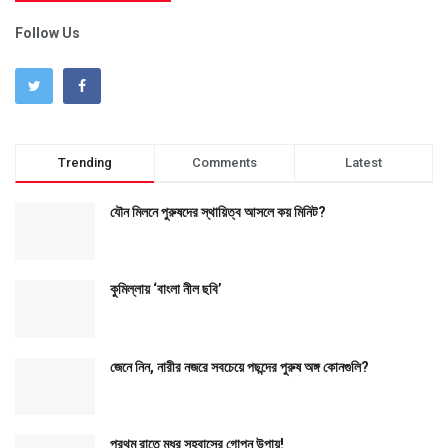
Follow Us
Trending
Comments
Latest
যৌন মিলনে পুরুষদের স্থায়িত্ব আসলে কয় মিনিট?
কুমিল্লায় ‘বাংলা নীল ছবি’
জেনে নিন, নারীর নজরে সবচেয়ে পছন্দের পুরুষ অঙ্গ কোনগুলি?
প্রথম রাতে মধুর সহবাসের গোপন উপায়!