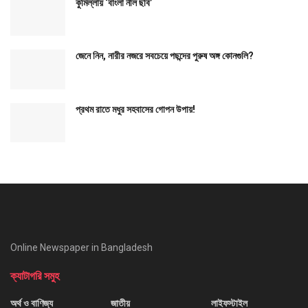
কুমিল্লায় ‘বাংলা নীল ছবি’
জেনে নিন, নারীর নজরে সবচেয়ে পছন্দের পুরুষ অঙ্গ কোনগুলি?
প্রথম রাতে মধুর সহবাসের গোপন উপায়!
Online Newspaper in Bangladesh
ক্যাটাগরি সমুহ
অর্থ ও বাণিজ্য
জাতীয়
লাইফস্টাইল