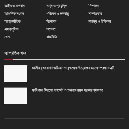
আইন ও অপরাধ
তথ্য ও প্রযুক্তি
শিক্ষাঙ্গন
আঞ্চলিক সংবাদ
পরিবেশ ও জলবায়ু
সাক্ষাতকার
আন্তর্জাতিক
বিনোদন
স্বাস্থ্য ও চিকিৎসা
এক্সক্লুসিভ
মতামত
খেলা
রাজনীতি
সাম্প্রতিক খবর
জাতীয় বৃক্ষরোপণ অভিযান ও বৃক্ষমেলা উদ্বোধন করলেন প্রধানমন্ত্রী
সংবিধানে ফিরলো গণভোট ও তত্ত্বাবধায়ক সরকার ব্যবস্থা