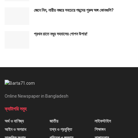
জেনে নিন, নারীর নজরে সবচেয়ে পছন্দের পুরুষ অঙ্গ কোনগুলি?
প্রথম রাতে মধুর সহবাসের গোপন উপায়!
Online Newspaper in Bangladesh
ক্যাটাগরি সমুহ
অর্থ ও বাণিজ্য
জাতীয়
লাইফস্টাইল
আইন ও অপরাধ
তথ্য ও প্রযুক্তি
শিক্ষাঙ্গন
আঞ্চলিক সংবাদ
পরিবেশ ও জলবায়ু
সাক্ষাতকার