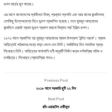
গুগল সার্চের মূল পাতায়।
এর আগে বাংলাদেশের স্বাধীনতা দিবস, প্রখ্যাত স্থপতি এফ আর খানের জন্মদিনসহ
বেশকিছু উল্লেখযোগ্য দিনে ডুডল প্রকাশিত হয়েছে। তবে হ‌ুমায়ূন আহমেদের
জন্মদিনে এবারই প্রথম ডুডল প্রকাশ করলো বিখ্যাত সার্চ ইঞ্জিন গুগল।
১৯৭২ সালে প্রকাশিত হয় হ‌ুমায়ূন আহমেদের প্রথম উপন্যাস ‘নন্দিত নরকে’। প্রথম
সাহিত্যেই পাঠকদের মধ্যে সাড়া ফেলে দেন তিনি। সবমিলিয়ে তিন শতাধিক গ্রন্থ
লিখেছেন তিনি। সাহিত্যের পাশাপাশি গুণী মানুষটি নির্মাণ করেন দর্শকপ্রিয় নাটক ও
চলচ্চিত্র। লিখেছেন শ্রোতাপ্রিয় গানও।
Previous Post
২০১৮ সালে সরকারি ছুটি ২২ দিন
Next Post
রবি-এয়ারটেল একীভূত