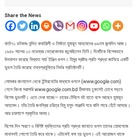
Share the News
বার্তা৭১ ডটকমঃ নন্দিত কথাশিল্পী ও নির্মাতা হ‌ুমায়ূন আহমেদের ৬৯তম জন্মদিন আজ।
১৯৪৮ সালের ১৩ নভেম্বর নেত্রকোনায় জন্মেছিলেন তিনি। দিনটিকে বিশেষভাবে
উদযাপন করেছে বিখ্যাত সার্চ ইঞ্জিন গুগল। হিমুর স্রষ্টার প্রতি শ্রদ্ধা জানিয়ে একটি
ডুডল তৈরি করেছে তথ্যপ্রযুক্তির নির্ভর প্রতিষ্ঠানটি।
সোমবার বাংলাদেশ থেকে ইন্টারনেটের মাধ্যমে গুগলে (www.google.com)
গেলে কিংবা সরাসরি www.google.com.bd ঠিকানায় ঢুকলেই চোখে পড়বে
বিশেষ ডুডলটি। এতে দেখা যাচ্ছে— চায়ের টেবিলে বই হাতে বসে আছেন হ‌ুমায়ূন
আহমেদ। তাঁর তৈরি জনপ্রিয় চরিত্র হিমু হলুদ পাঞ্জাবি পরে খালি পায়ে হেঁটে আসছে।
আর চারপাশে প্রকৃতির আবহ।
বিশেষ দিন স্মরণে ও বিশিষ্ট ব্যক্তিদের প্রতি শ্রদ্ধা জানাতে গুগল তাদের হোমপেজে
মানানসই লোগো তৈরি করে থাকে। এটাকেই বলা হয় ডুডল। এই আয়োজন থাকে