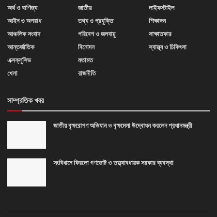
অর্থ ও বাণিজ্য
জাতীয়
লাইফস্টাইল
আইন ও অপরাধ
তথ্য ও প্রযুক্তি
শিক্ষাঙ্গন
আঞ্চলিক সংবাদ
পরিবেশ ও জলবায়ু
সাক্ষাতকার
আন্তর্জাতিক
বিনোদন
স্বাস্থ্য ও চিকিৎসা
এক্সক্লুসিভ
মতামত
খেলা
রাজনীতি
সাম্প্রতিক খবর
জাতীয় বৃক্ষরোপণ অভিযান ও বৃক্ষমেলা উদ্বোধন করলেন প্রধানমন্ত্রী
সংবিধানে ফিরলো গণভোট ও তত্ত্বাবধায়ক সরকার ব্যবস্থা