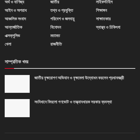
অর্থ ও বাণিজ্য
জাতীয়
লাইফস্টাইল
আইন ও অপরাধ
তথ্য ও প্রযুক্তি
শিক্ষাঙ্গন
আঞ্চলিক সংবাদ
পরিবেশ ও জলবায়ু
সাক্ষাতকার
আন্তর্জাতিক
বিনোদন
স্বাস্থ্য ও চিকিৎসা
এক্সক্লুসিভ
মতামত
খেলা
রাজনীতি
সাম্প্রতিক খবর
জাতীয় বৃক্ষরোপণ অভিযান ও বৃক্ষমেলা উদ্বোধন করলেন প্রধানমন্ত্রী
সংবিধানে ফিরলো গণভোট ও তত্ত্বাবধায়ক সরকার ব্যবস্থা