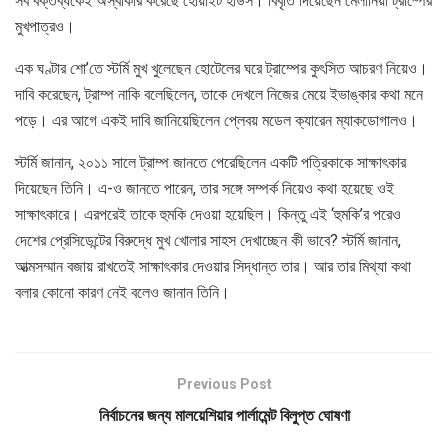
সব বক্তব্যকেই অস্বীকার করেছে হোয়াইট হাউস। বিবৃতি দিয়েছেন মেলানিয়া ট্রাম্পের
মুখপাত্রও।
এক ঘণ্টার শো’তে স্টর্মি মুখ খুলেছেন হোটেলের ঘরে ট্রাম্পের কুৎসিত আচরণ নিয়েও।
দাবি করেছেন, ট্রাম্প নাকি বলেছিলেন, তাকে দেখলে নিজের মেয়ে ইভাঙ্কার কথা মনে
পড়ে। এর আগে একই দাবি জানিয়েছিলেন প্লেবয় মডেল ক্যারেন ম্যাকডোগালও।
স্টর্মি জানান, ২০১১ সালে ট্রাম্প জানতে পেরেছিলেন একটি পত্রিকাকে সাক্ষাৎকার
দিয়েছেন তিনি। এ-ও জানতে পারেন, তার সঙ্গে সম্পর্ক নিয়েও কথা হয়েছে ওই
সাক্ষাৎকারে। এরপরেই তাকে হুমকি দেওয়া হয়েছিল। কিন্তু এই ‘হুমকি’র পরেও
দেশের প্রেসিডেন্টের বিরুদ্ধে মুখ খোলার সাহস দেখাচ্ছেন কী ভাবে? স্টর্মি জানান,
আত্মসম্মান বজায় রাখতেই সাক্ষাৎকার দেওয়ার সিদ্ধান্ত তার। আর তার মিথ্যা কথা
বলার কোনো কারণ নেই বলেও জানান তিনি।
Previous Post
নির্বাচনের জন্য মালয়েশিয়ার পার্লামেন্ট বিলুপ্ত ঘোষণা