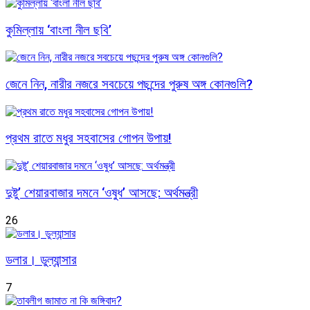
কুমিল্লায় ‘বাংলা নীল ছবি’
জেনে নিন, নারীর নজরে সবচেয়ে পছন্দের পুরুষ অঙ্গ কোনগুলি?
প্রথম রাতে মধুর সহবাসের গোপন উপায়!
দুষ্টু’ শেয়ারবাজার দমনে ‘ওষুধ’ আসছে: অর্থমন্ত্রী
26
ডলার। ডুল্যান্সার
7