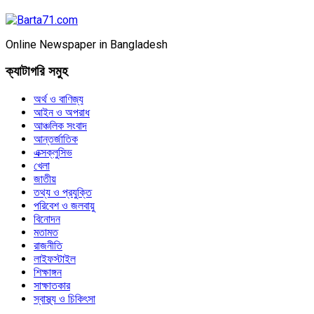
Online Newspaper in Bangladesh
ক্যাটাগরি সমুহ
অর্থ ও বাণিজ্য
আইন ও অপরাধ
আঞ্চলিক সংবাদ
আন্তর্জাতিক
এক্সক্লুসিভ
খেলা
জাতীয়
তথ্য ও প্রযুক্তি
পরিবেশ ও জলবায়ু
বিনোদন
মতামত
রাজনীতি
লাইফস্টাইল
শিক্ষাঙ্গন
সাক্ষাতকার
স্বাস্থ্য ও চিকিৎসা