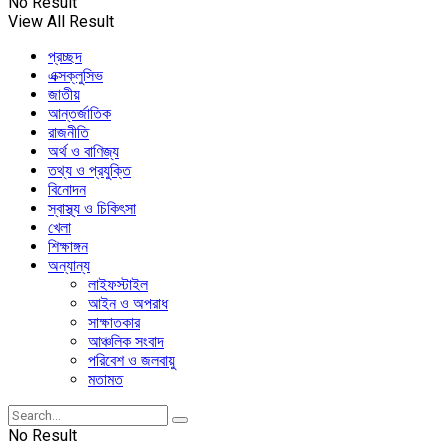
No Result
View All Result
প্রচ্ছদ
এক্সক্লুসিভ
জাতীয়
আন্তর্জাতিক
রাজনীতি
অর্থ ও বাণিজ্য
তথ্য ও প্রযুক্তি
বিনোদন
স্বাস্থ্য ও চিকিৎসা
খেলা
শিক্ষাঙ্গন
অন্যান্য
লাইফস্টাইল
আইন ও অপরাধ
সাক্ষাতকার
আঞ্চলিক সংবাদ
পরিবেশ ও জলবায়ু
মতামত
No Result