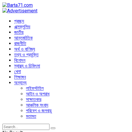
প্রচ্ছদ
এক্সক্লুসিভ
জাতীয়
আন্তর্জাতিক
রাজনীতি
অর্থ ও বাণিজ্য
তথ্য ও প্রযুক্তি
বিনোদন
স্বাস্থ্য ও চিকিৎসা
খেলা
শিক্ষাঙ্গন
অন্যান্য
লাইফস্টাইল
আইন ও অপরাধ
সাক্ষাতকার
আঞ্চলিক সংবাদ
পরিবেশ ও জলবায়ু
মতামত