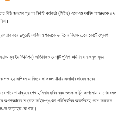
স দেয়ায় বিডি জবসের প্রধান নির্বাহী কর্মকর্তা (সিইও) একেএম ফাহিম মাশরুরকে ৫৭
পুলিশ।
্রেফতার করে দুপুরেই ফাহিম মাশরুরকে ৬ দিনের রিমান্ড চেয়ে কোর্টে প্রেরণ
অ্যান্ড ক্রাইম ডিভিশন) অতিরিক্ত ডেপুটি পুলিশ কমিশনার নাজমুল সুমন
সাদিক গত ২২ এপ্রিল এ বিষয়ে কাফরুল থানায় এজাহার দায়ের করেন।
যোগাযোগ মাধ্যমে শেখ হাসিনার ছবির ব্যঙ্গাত্তক কার্টুন আপলোড ও শেয়ারসহ
করে অপপ্রচারের মাধ্যমে আইন-শৃঙ্খলা পরিস্থিতির অবনতিসহ দেশে অরাজক
কানণ্ড অব্যাহত রেখেছে।