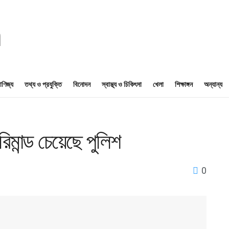
াণিজ্য
তথ্য ও প্রযুক্তি
বিনোদন
স্বাস্থ্য ও চিকিৎসা
খেলা
শিক্ষাঙ্গন
অন্যান্য
িমান্ড চেয়েছে পুলিশ
0