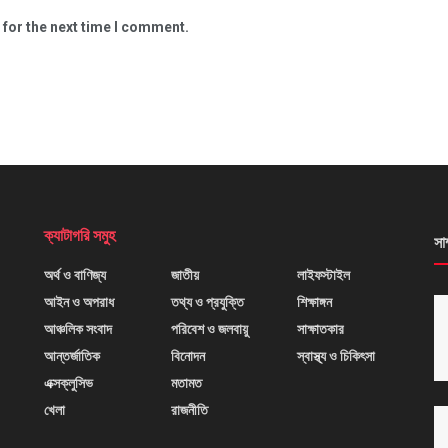
 for the next time I comment.
ক্যাটাগরি সমুহ
সা
অর্থ ও বাণিজ্য
জাতীয়
লাইফস্টাইল
আইন ও অপরাধ
তথ্য ও প্রযুক্তি
শিক্ষাঙ্গন
আঞ্চলিক সংবাদ
পরিবেশ ও জলবায়ু
সাক্ষাতকার
আন্তর্জাতিক
বিনোদন
স্বাস্থ্য ও চিকিৎসা
এক্সক্লুসিভ
মতামত
খেলা
রাজনীতি