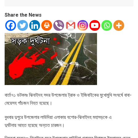
Share the News
বার্তা৭১ ডটকমঃ ঝিনাইদহ সদর উপজেলায় ট্রাক ও ইজিবাইকের মুখোমুখি সংঘর্ষে বাবা-
মেয়েসহ পাঁচজন নিহত হয়েছে।
বুধবার দুপুরে উপজেলার লাউদিয়া এলাকায় যশোর-ঝিনাইদহ মহাসড়কে এ
দুর্ঘটনায় আহত হয়েছে অন্তত চারজন।