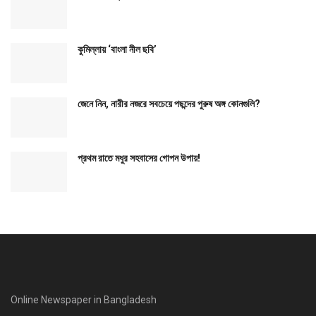
কুমিল্লায় ‘বাংলা নীল ছবি’
জেনে নিন, নারীর নজরে সবচেয়ে পছন্দের পুরুষ অঙ্গ কোনগুলি?
প্রথম রাতে মধুর সহবাসের গোপন উপায়!
Online Newspaper in Bangladesh