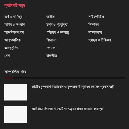
ক্যাটাগরি সমুহ
অর্থ ও বাণিজ্য
জাতীয়
লাইফস্টাইল
আইন ও অপরাধ
তথ্য ও প্রযুক্তি
শিক্ষাঙ্গন
আঞ্চলিক সংবাদ
পরিবেশ ও জলবায়ু
সাক্ষাতকার
আন্তর্জাতিক
বিনোদন
স্বাস্থ্য ও চিকিৎসা
এক্সক্লুসিভ
মতামত
খেলা
রাজনীতি
সাম্প্রতিক খবর
জাতীয় বৃক্ষরোপণ অভিযান ও বৃক্ষমেলা উদ্বোধন করলেন প্রধানমন্ত্রী
সংবিধানে ফিরলো গণভোট ও তত্ত্বাবধায়ক সরকার ব্যবস্থা