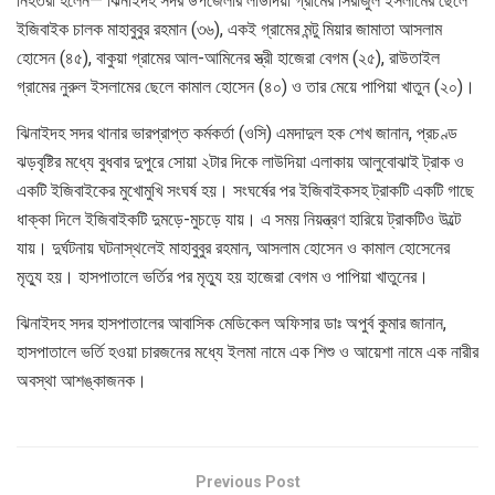
নিহতরা হলেন— ঝিনাইদহ সদর উপজেলার লাউদিয়া গ্রামের সিরাজুল ইসলামের ছেলে
ইজিবাইক চালক মাহাবুবুর রহমান (৩৬), একই গ্রামের মন্টু মিয়ার জামাতা আসলাম
হোসেন (৪৫), বাকুয়া গ্রামের আল-আমিনের স্ত্রী হাজেরা বেগম (২৫), রাউতাইল
গ্রামের নুরুল ইসলামের ছেলে কামাল হোসেন (৪০) ও তার মেয়ে পাপিয়া খাতুন (২০)।
ঝিনাইদহ সদর থানার ভারপ্রাপ্ত কর্মকর্তা (ওসি) এমদাদুল হক শেখ জানান, প্রচণ্ড
ঝড়বৃষ্টির মধ্যে বুধবার দুপুরে সোয়া ২টার দিকে লাউদিয়া এলাকায় আলুবোঝাই ট্রাক ও
একটি ইজিবাইকের মুখোমুখি সংঘর্ষ হয়। সংঘর্ষের পর ইজিবাইকসহ ট্রাকটি একটি গাছে
ধাক্কা দিলে ইজিবাইকটি দুমড়ে-মুচড়ে যায়। এ সময় নিয়ন্ত্রণ হারিয়ে ট্রাকটিও উল্টে
যায়। দুর্ঘটনায় ঘটনাস্থলেই মাহাবুবুর রহমান, আসলাম হোসেন ও কামাল হোসেনের
মৃত্যু হয়। হাসপাতালে ভর্তির পর মৃত্যু হয় হাজেরা বেগম ও পাপিয়া খাতুনের।
ঝিনাইদহ সদর হাসপাতালের আবাসিক মেডিকেল অফিসার ডাঃ অপুর্ব কুমার জানান,
হাসপাতালে ভর্তি হওয়া চারজনের মধ্যে ইলমা নামে এক শিশু ও আয়েশা নামে এক নারীর
অবস্থা আশঙ্কাজনক।
Previous Post