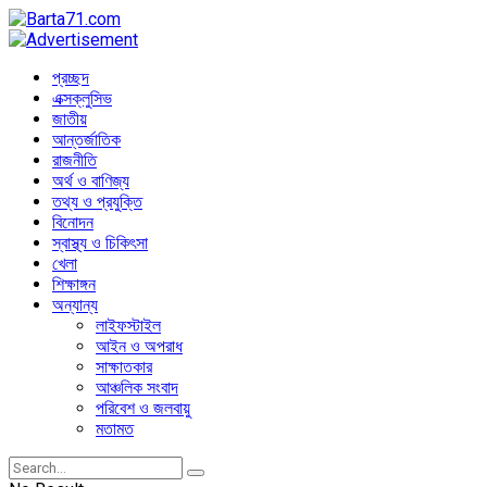
প্রচ্ছদ
এক্সক্লুসিভ
জাতীয়
আন্তর্জাতিক
রাজনীতি
অর্থ ও বাণিজ্য
তথ্য ও প্রযুক্তি
বিনোদন
স্বাস্থ্য ও চিকিৎসা
খেলা
শিক্ষাঙ্গন
অন্যান্য
লাইফস্টাইল
আইন ও অপরাধ
সাক্ষাতকার
আঞ্চলিক সংবাদ
পরিবেশ ও জলবায়ু
মতামত