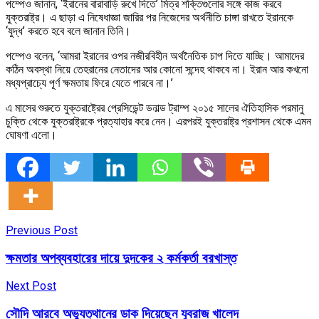
পম্পেও জানান, ‘ইরানের বারাবাড়ি রুখে দিতে’ মিত্র শক্তিগুলোর সঙ্গে কাজ করবে
যুক্তরাষ্ট্র। এ ছাড়া এ নিষেধাজ্ঞা জারির পর নিজেদের অর্থনীতি চাঙ্গা রাখতে ইরানকে
‘যুদ্ধ’ করতে হবে বলে জানান তিনি।
পম্পেও বলেন, ‘আমরা ইরানের ওপর নজীরবিহীন অর্থনৈতিক চাপ দিতে যাচ্ছি। আমাদের
কঠিন অবস্থা নিয়ে তেহরানের নেতাদের আর কোনো সন্দেহ থাকবে না। ইরান আর কখনো
মধ্যপ্রাচ্যে পূর্ণ ক্ষমতায় ফিরে যেতে পারবে না।’
এ মাসের শুরুতে যুক্তরাষ্ট্রের প্রেসিডেন্ট ডনাল্ড ট্রাম্প ২০১৫ সালের ঐতিহাসিক পরমানু
চুক্তি থেকে যুক্তরাষ্ট্রকে প্রত্যাহার করে নেন। এরপরই যুক্তরাষ্ট্র প্রশাসন থেকে এমন
ঘোষণা এলো।
Previous Post
ক্ষমতার অপব্যবহারের দায়ে দুদকের ২ কর্মকর্তা বরখাস্ত
Next Post
সৌদি আরবে অভ্যুত্থানের ডাক দিয়েছেন যুবরাজ খালেদ