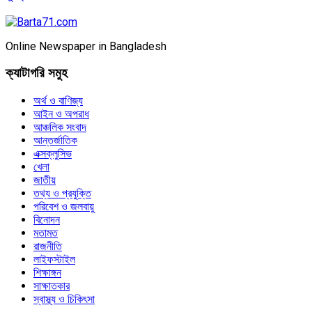
Online Newspaper in Bangladesh
ক্যাটাগরি সমুহ
অর্থ ও বাণিজ্য
আইন ও অপরাধ
আঞ্চলিক সংবাদ
আন্তর্জাতিক
এক্সক্লুসিভ
খেলা
জাতীয়
তথ্য ও প্রযুক্তি
পরিবেশ ও জলবায়ু
বিনোদন
মতামত
রাজনীতি
লাইফস্টাইল
শিক্ষাঙ্গন
সাক্ষাতকার
স্বাস্থ্য ও চিকিৎসা