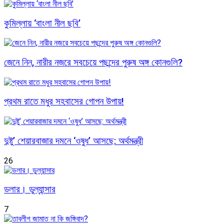
কুমিল্লায় ‘বাংলা নীল ছবি’
জেনে নিন, নারীর নজরে সবচেয়ে পছন্দের পুরুষ অঙ্গ কোনগুলি?
প্রথম রাতে মধুর সহবাসের গোপন উপায়!
দুষ্টু’ শেয়ারবাজার দমনে ‘ওষুধ’ আসছে: অর্থমন্ত্রী
26
ডলার। ডুল্যান্সার
7