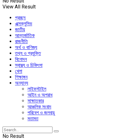
No Result
View All Result
প্রচ্ছদ
এক্সক্লুসিভ
জাতীয়
আন্তর্জাতিক
রাজনীতি
অর্থ ও বাণিজ্য
তথ্য ও প্রযুক্তি
বিনোদন
স্বাস্থ্য ও চিকিৎসা
খেলা
শিক্ষাঙ্গন
অন্যান্য
লাইফস্টাইল
আইন ও অপরাধ
সাক্ষাতকার
আঞ্চলিক সংবাদ
পরিবেশ ও জলবায়ু
মতামত
No Result