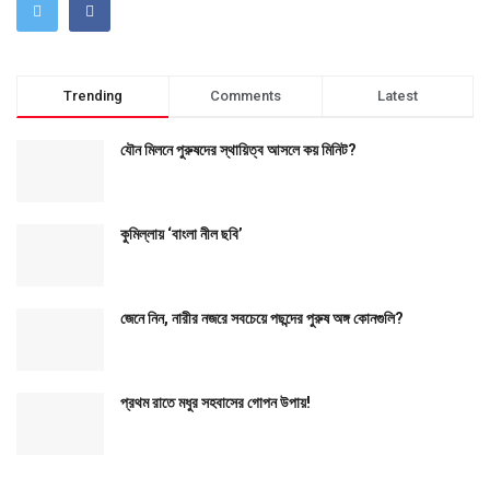
Trending
Comments
Latest
যৌন মিলনে পুরুষদের স্থায়িত্ব আসলে কয় মিনিট?
কুমিল্লায় ‘বাংলা নীল ছবি’
জেনে নিন, নারীর নজরে সবচেয়ে পছন্দের পুরুষ অঙ্গ কোনগুলি?
প্রথম রাতে মধুর সহবাসের গোপন উপায়!