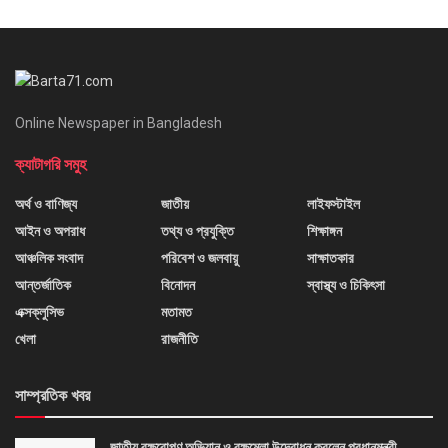
Online Newspaper in Bangladesh
ক্যাটাগরি সমুহ
অর্থ ও বাণিজ্য
জাতীয়
লাইফস্টাইল
আইন ও অপরাধ
তথ্য ও প্রযুক্তি
শিক্ষাঙ্গন
আঞ্চলিক সংবাদ
পরিবেশ ও জলবায়ু
সাক্ষাতকার
আন্তর্জাতিক
বিনোদন
স্বাস্থ্য ও চিকিৎসা
এক্সক্লুসিভ
মতামত
খেলা
রাজনীতি
সাম্প্রতিক খবর
জাতীয় বৃক্ষরোপণ অভিযান ও বৃক্ষমেলা উদ্বোধন করলেন প্রধানমন্ত্রী