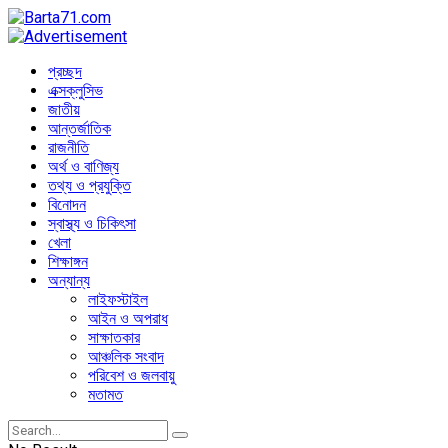
প্রচ্ছদ
এক্সক্লুসিভ
জাতীয়
আন্তর্জাতিক
রাজনীতি
অর্থ ও বাণিজ্য
তথ্য ও প্রযুক্তি
বিনোদন
স্বাস্থ্য ও চিকিৎসা
খেলা
শিক্ষাঙ্গন
অন্যান্য
লাইফস্টাইল
আইন ও অপরাধ
সাক্ষাতকার
আঞ্চলিক সংবাদ
পরিবেশ ও জলবায়ু
মতামত