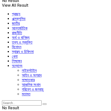
No Result
View All Result
প্রচ্ছদ
এক্সক্লুসিভ
জাতীয়
আন্তর্জাতিক
রাজনীতি
অর্থ ও বাণিজ্য
তথ্য ও প্রযুক্তি
বিনোদন
স্বাস্থ্য ও চিকিৎসা
খেলা
শিক্ষাঙ্গন
অন্যান্য
লাইফস্টাইল
আইন ও অপরাধ
সাক্ষাতকার
আঞ্চলিক সংবাদ
পরিবেশ ও জলবায়ু
মতামত
No Result