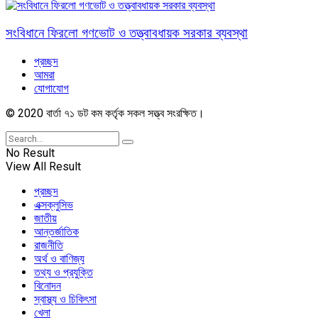
সংবিধানে ফিরলো গণভোট ও তত্ত্বাবধায়ক সরকার ব্যবস্থা
প্রচ্ছদ
আমরা
যোগাযোগ
© 2020 বার্তা ৭১ ডট কম কর্তৃক সকল সত্ত্ব সংরক্ষিত।
No Result
View All Result
প্রচ্ছদ
এক্সক্লুসিভ
জাতীয়
আন্তর্জাতিক
রাজনীতি
অর্থ ও বাণিজ্য
তথ্য ও প্রযুক্তি
বিনোদন
স্বাস্থ্য ও চিকিৎসা
খেলা