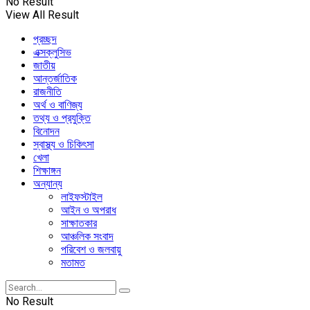
No Result
View All Result
প্রচ্ছদ
এক্সক্লুসিভ
জাতীয়
আন্তর্জাতিক
রাজনীতি
অর্থ ও বাণিজ্য
তথ্য ও প্রযুক্তি
বিনোদন
স্বাস্থ্য ও চিকিৎসা
খেলা
শিক্ষাঙ্গন
অন্যান্য
লাইফস্টাইল
আইন ও অপরাধ
সাক্ষাতকার
আঞ্চলিক সংবাদ
পরিবেশ ও জলবায়ু
মতামত
No Result