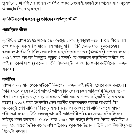
জন্মদিনে ঢাকা দক্ষিণের বর্তমান নগরপিতা ভক্ত,নেতাকর্মী,সহকর্মীদের ভালোবাসা ও ফুলেল
শুভেচ্ছায় সিক্ত হয়েছেন।
ব্যারিস্টার শেখ ফজলে নূর তাপসের সংক্ষিপ্ত জীবনী
প্রারম্ভিক জীবন
ব্যারিস্টার তাপস ১৯৭১ সালের ১৯ নভেম্বর ঢাকায় জন্মগ্রহণ করেন। তার পিতার নাম
শেখ ফজলুল হক মনি ও মাতার নাম আরজু মনি। তিনি ১৯৯৬ সালে যুক্তরাজ্যের
ওলভারহ্যাম্পটন বিশ্ববিদ্যালয় থেকে আইনবিদ্যায় স্নাতক (এলএলবি) সম্পন্ন করেন।
১৯৯৭ সালে ‘বার অব ইংল্যান্ড অ্যান্ড ওয়েলস’-এর জেনারেল কাউন্সিলের অধীনে বার
ফাইনাল কোর্স সম্পন্ন করেন। তিনি লিংকনস্‌ ইন ও বাংলাদেশ বার কাউন্সিলের একজন
সদস্য।
কর্মজীবন
তাপস ২০০১ সাল থেকে হাইকোর্ট বিভাগের একজন আইনজীবী হিসেবে কাজ করছেন।
তিনি ২০১০ সালের ২৪শে আগস্ট আপিল বিভাগের একজন আইনজীবী হিসেবে নিয়োগ
পান। শেখ মুজিবুর রহমান হত্যা মামলায় তিনি সরকার পক্ষের আইনজীবী হিসেবে কাজ
করেন। ২০০৭ সালে তৎকালীন সেনা সমর্থিত তত্ত্বাবধায়ক সরকার আওয়ামী লীগ
সভানেত্রী শেখ হাসিনার বিরুদ্ধে মামলা করার পর তাপস শেখ হাসিনার পক্ষে মামলা
পরিচালনা করেন। তিনি বঙ্গবন্ধু আওয়ামী আইনজীবী পরিষদের সদস্য সচিব হিসেবে
দায়িত্ব পালন করছেন। ১৯৯৮ থেকে ২০০১ সাল পর্যন্ত তিনি তার পিতার প্রতিষ্ঠিত ও
বন্ধ হয়ে যাওয়া দৈনিক বাংলার বাণী পত্রিকার প্রকাশক ছিলেন। তিনি ঢাকা বিশ্ববিদ্যালয়
সিনেটের সদস্য।