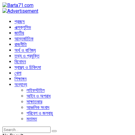
প্রচ্ছদ
এক্সক্লুসিভ
জাতীয়
আন্তর্জাতিক
রাজনীতি
অর্থ ও বাণিজ্য
তথ্য ও প্রযুক্তি
বিনোদন
স্বাস্থ্য ও চিকিৎসা
খেলা
শিক্ষাঙ্গন
অন্যান্য
লাইফস্টাইল
আইন ও অপরাধ
সাক্ষাতকার
আঞ্চলিক সংবাদ
পরিবেশ ও জলবায়ু
মতামত