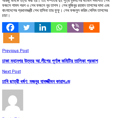
আরজু মনিকে হত্যা করা হয়। এই দম্পতির দুই পুত্র যুবলীগের বর্তমান সভাপতি শেখ
ফজলে শামস পরশ ও শেখ ফজলে নূর তাপস। শেখ মুজিবুর রহমান তাপসের দাদা এবং
বাংলাদেশের প্রধানমন্ত্রী শেখ হাসিনা তার ফুফু। শেখ ফজলুল করিম সেলিম তাপসের
চাচা।
Previous Post
ঢাকা মহানগর উত্তর আ.লীগের পূর্ণাঙ্গ কমিটির তালিকা প্রকাশ
Next Post
ঢাবি ছাত্রী ধর্ষণ: মজনুর যাবজ্জীবন কারাদণ্ড