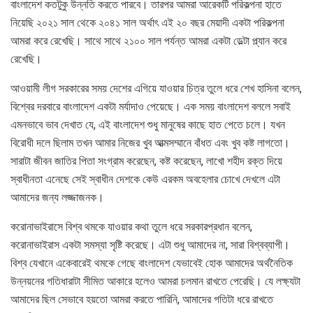
বাংলাদেশ কতটুকু উন্নতি করতে পারবে। তারপর আমরা আরেকটি পরিকল্পনা হাতে
নিয়েছি ২০২১ সাল থেকে ২০৪১ সাল অর্থাৎ এই ২০ বছর মেয়াদী একটা পরিকল্পনা
আমরা করে রেখেছি। সাথে সাথে ২১০০ সাল পর্যন্ত আমরা একটা ডেল্টা প্ল্যান করে
রেখেছি।
আওয়ামী লীগ সরকারের সময় দেশের এগিয়ে যাওয়ার চিত্র তুলে ধরে শেখ হাসিনা বলেন,
বিশ্বের দরবারে বাংলাদেশ একটা মর্যাদাও পেয়েছে। এক সময় বাংলাদেশ বললে সবাই
এমনভাবে ভাব দেখাত যে, এই বাংলাদেশ শুধু মানুষের কাছে হাত পেতে চলে। যখন
বিরোধী দলে ছিলাম তখন আমার নিজের খুব আত্মসম্মানে বাঁধত এবং খুব কষ্ট লাগতো।
সারাটা জীবন জাতির পিতা সংগ্রাম করেছেন, কষ্ট করেছেন, লাখো শহীদ রক্ত দিয়ে
স্বাধীনতা এনেছে সেই স্বাধীন দেশকে কেউ এরকম অবহেলার চোখে দেখলে এটা
আমাদের জন্য লজ্জাজনক।
করোনাভাইরাসে বিশ্ব থমকে যাওয়ার কথা তুলে ধরে সরকারপ্রধান বলেন,
করোনাভাইরাস একটা সমস্যা সৃষ্টি করেছে। এটা শুধু আমাদের না, সারা বিশ্বব্যাপী।
বিশ্ব যেখানে একেবারেই থমকে গেছে বাংলাদেশ যেভাবেই হোক আমাদের অর্থনৈতিক
উন্নয়নের গতিধারাটা সীমিত আকারে হলেও আমরা চলমান রাখতে পেরেছি। যে লক্ষ্যটা
আমাদের ছিল সেভাবে হয়তো আমরা করতে পারিনি, আমাদের গতিটা ধরে রাখতে