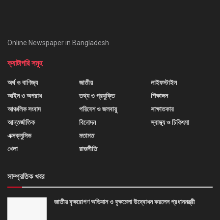
Online Newspaper in Bangladesh
ক্যাটাগরি সমুহ
অর্থ ও বাণিজ্য
জাতীয়
লাইফস্টাইল
আইন ও অপরাধ
তথ্য ও প্রযুক্তি
শিক্ষাঙ্গন
আঞ্চলিক সংবাদ
পরিবেশ ও জলবায়ু
সাক্ষাতকার
আন্তর্জাতিক
বিনোদন
স্বাস্থ্য ও চিকিৎসা
এক্সক্লুসিভ
মতামত
খেলা
রাজনীতি
সাম্প্রতিক খবর
জাতীয় বৃক্ষরোপণ অভিযান ও বৃক্ষমেলা উদ্বোধন করলেন প্রধানমন্ত্রী