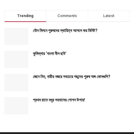
Trending
Comments
Latest
যৌন মিলনে পুরুষদের স্থায়িত্ব আসলে কয় মিনিট?
কুমিল্লায় ‘বাংলা নীল ছবি’
জেনে নিন, নারীর নজরে সবচেয়ে পছন্দের পুরুষ অঙ্গ কোনগুলি?
প্রথম রাতে মধুর সহবাসের গোপন উপায়!