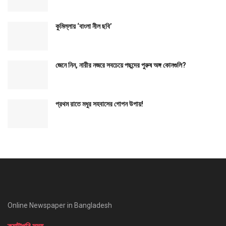
কুমিল্লায় ‘বাংলা নীল ছবি’
জেনে নিন, নারীর নজরে সবচেয়ে পছন্দের পুরুষ অঙ্গ কোনগুলি?
প্রথম রাতে মধুর সহবাসের গোপন উপায়!
Online Newspaper in Bangladesh