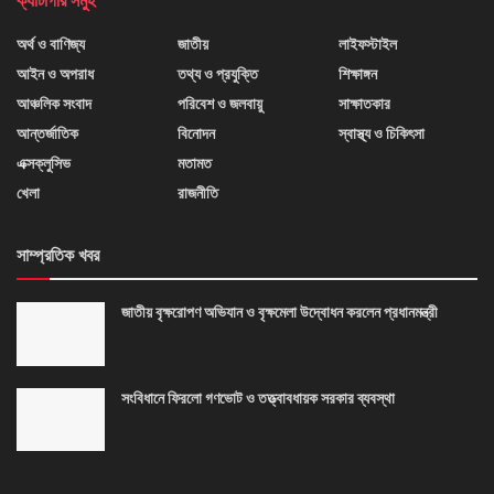
ক্যাটাগরি সমুহ
অর্থ ও বাণিজ্য
জাতীয়
লাইফস্টাইল
আইন ও অপরাধ
তথ্য ও প্রযুক্তি
শিক্ষাঙ্গন
আঞ্চলিক সংবাদ
পরিবেশ ও জলবায়ু
সাক্ষাতকার
আন্তর্জাতিক
বিনোদন
স্বাস্থ্য ও চিকিৎসা
এক্সক্লুসিভ
মতামত
খেলা
রাজনীতি
সাম্প্রতিক খবর
জাতীয় বৃক্ষরোপণ অভিযান ও বৃক্ষমেলা উদ্বোধন করলেন প্রধানমন্ত্রী
সংবিধানে ফিরলো গণভোট ও তত্ত্বাবধায়ক সরকার ব্যবস্থা