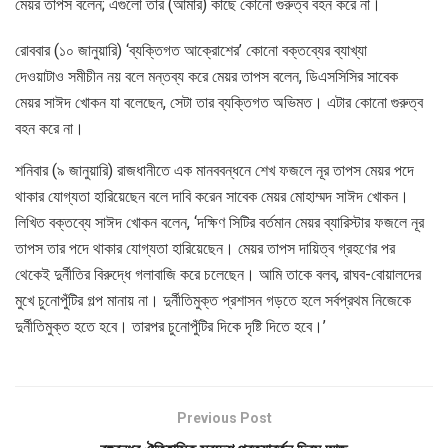
মেয়র তাপস বলেন; এগুলো তার (আমার) কাছে কোনো গুরুত্ব বহন করে না।
রোববার (১০ জানুয়ারি) ‘ব্যক্তিগত আক্রোশের’ কোনো বক্তব্যের ব্যাখ্যা
দেওয়াটাও সমীচীন নয় বলে মন্তব্য করে মেয়র তাপস বলেন, ডিএসসিসির সাবেক
মেয়র সাঈদ খোকন যা বলেছেন, সেটা তার ব্যক্তিগত অভিমত। এটার কোনো গুরুত্ব
বহন করে না।
শনিবার (৯ জানুয়ারি) রাজধানীতে এক মানববন্ধনে শেখ ফজলে নূর তাপস মেয়র পদে
থাকার যোগ্যতা হারিয়েছেন বলে দাবি করেন সাবেক মেয়র মোহাম্মদ সাঈদ খোকন।
লিখিত বক্তব্যে সাঈদ খোকন বলেন, ‘দক্ষিণ সিটির বর্তমান মেয়র ব্যারিস্টার ফজলে নূর
তাপস তার পদে থাকার যোগ্যতা হারিয়েছেন। মেয়র তাপস দায়িত্ব গ্রহণের পর
থেকেই দুর্নীতির বিরুদ্ধে গলাবাজি করে চলেছেন। আমি তাকে বলব, রাঘব-বোয়ালদের
মুখে চুনোপুঁটির গল্প মানায় না। দুর্নীতিমুক্ত প্রশাসন গড়তে হলে সর্বপ্রথম নিজেকে
দুর্নীতিমুক্ত হতে হবে। তারপর চুনোপুঁটির দিকে দৃষ্টি দিতে হবে।’
Previous Post