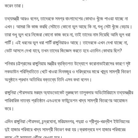
করেন তারা।
তথ্যমন্ত্রী আরও বলেন, তাদেরকে সমগ্র বাংলাদেশের কোথাও খুঁজে পাওয়া যাচ্ছে না
এখন। আমরা কি কাজ করছি সেটাতে কোনো ভুল আছে কি না, শুধু সেটা খুঁজে বেড়ায়।
তারা শুধু ভুল ধরে নিজেরা কোনো কাজ করে না, তাই তাদের নাম দিয়েছি আমি ভুল ধরা
পার্টি। এই ধরনের ভুল ধরা পার্টি রাঙ্গুনিয়ায়ও আছে। তাদেরকে এখন দেখা যাচ্ছে না,
ভোট আসলে দেখা যাবে, তখন তাদের জিজ্ঞেস করতে হবে এতদিন কোথায় ছিল?
শনিবার চট্টগ্রামের রাঙ্গুনিয়ায় মন্ত্রীর ব্যক্তিগত উদ্যোগে করোনাভাইরাসের কারণে সৃষ্ট
লকডাউন পরিস্থিতিতে খেটে খাওয়া দিনমজুর ও দরিদ্রদের মাঝে খাদ্র্য সামগ্রী বিতরণ
অনুষ্ঠানে প্রধান অতিথির বক্তব্যে তিনি এসব কথা বলেন।
রাঙ্গুনিয়া পৌরসভায় মরহুম অ্যাডভোকেট নুরুচ্ছফা তালুকদার অডিটোরিয়ামে তথ্যমন্ত্রীর
পারিবারিক দাতব্য প্রতিষ্ঠান এনএনকে ফাউন্ডেশন খাদ্য সামগ্রী বিতরণের আয়োজন
করে।
এদিন রাঙ্গুনিয়া পৌরসভা, চন্দ্রঘোনা, মরিয়মনগর, পদুয়া ও শ্রীপুর-খরন্ধীপ ইউনিয়নের
দুই হাজার পরিবারে খাদ্য সামগ্রী বিতরণ করা হয়।ক্রমান্বয়ে দশ হাজার পরিবারের
কাছে এই সহায়তা পৌঁছে দেওয়া হবে।