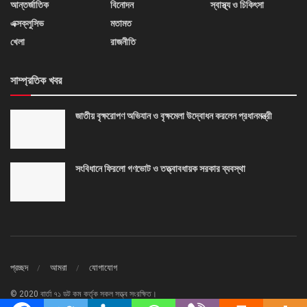
আন্তর্জাতিক
বিনোদন
স্বাস্থ্য ও চিকিৎসা
এক্সক্লুসিভ
মতামত
খেলা
রাজনীতি
সাম্প্রতিক খবর
জাতীয় বৃক্ষরোপণ অভিযান ও বৃক্ষমেলা উদ্বোধন করলেন প্রধানমন্ত্রী
সংবিধানে ফিরলো গণভোট ও তত্ত্বাবধায়ক সরকার ব্যবস্থা
প্রচ্ছদ
আমরা
যোগাযোগ
© 2020 বার্তা ৭১ ডট কম কর্তৃক সকল সত্ত্ব সংরক্ষিত।