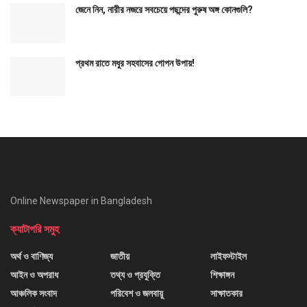
জেনে নিন, নারীর নজরে সবচেয়ে পছন্দের পুরুষ অঙ্গ কোনগুলি?
প্রথম রাতে মধুর সহবাসের গোপন উপায়!
Online Newspaper in Bangladesh
ক্যাটাগরি সমুহ
অর্থ ও বাণিজ্য
জাতীয়
লাইফস্টাইল
আইন ও অপরাধ
তথ্য ও প্রযুক্তি
শিক্ষাঙ্গন
আঞ্চলিক সংবাদ
পরিবেশ ও জলবায়ু
সাক্ষাতকার