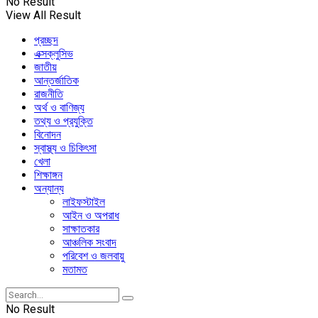
No Result
View All Result
প্রচ্ছদ
এক্সক্লুসিভ
জাতীয়
আন্তর্জাতিক
রাজনীতি
অর্থ ও বাণিজ্য
তথ্য ও প্রযুক্তি
বিনোদন
স্বাস্থ্য ও চিকিৎসা
খেলা
শিক্ষাঙ্গন
অন্যান্য
লাইফস্টাইল
আইন ও অপরাধ
সাক্ষাতকার
আঞ্চলিক সংবাদ
পরিবেশ ও জলবায়ু
মতামত
No Result