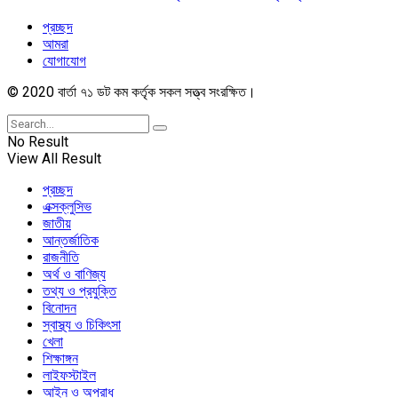
প্রচ্ছদ
আমরা
যোগাযোগ
© 2020 বার্তা ৭১ ডট কম কর্তৃক সকল সত্ত্ব সংরক্ষিত।
No Result
View All Result
প্রচ্ছদ
এক্সক্লুসিভ
জাতীয়
আন্তর্জাতিক
রাজনীতি
অর্থ ও বাণিজ্য
তথ্য ও প্রযুক্তি
বিনোদন
স্বাস্থ্য ও চিকিৎসা
খেলা
শিক্ষাঙ্গন
লাইফস্টাইল
আইন ও অপরাধ