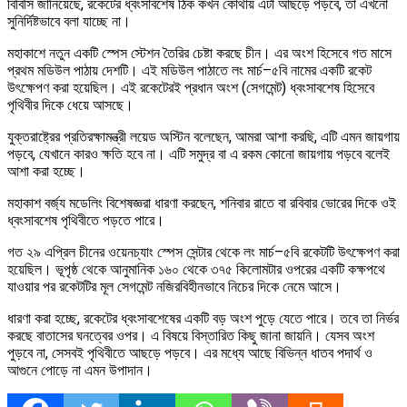
বিবিসি জানিয়েছে, রকেটের ধ্বংসাবশেষ ঠিক কখন কোথায় এটা আছড়ে পড়বে, তা এখনো
সুনির্দিষ্টভাবে বলা যাচ্ছে না।
মহাকাশে নতুন একটি স্পেস স্টেশন তৈরির চেষ্টা করছে চীন। এর অংশ হিসেবে গত মাসে
প্রথম মডিউল পাঠায় দেশটি। এই মডিউল পাঠাতে লং মার্চ–৫বি নামের একটি রকেট
উৎক্ষেপণ করা হয়েছিল। এই রকেটেরই প্রধান অংশ (সেগমেন্ট) ধ্বংসাবশেষ হিসেবে
পৃথিবীর দিকে ধেয়ে আসছে।
যুক্তরাষ্ট্রের প্রতিরক্ষামন্ত্রী লয়েড অস্টিন বলেছেন, আমরা আশা করছি, এটি এমন জায়গায়
পড়বে, যেখানে কারও ক্ষতি হবে না। এটি সমুদ্র বা এ রকম কোনো জায়গায় পড়বে বলেই
আশা করা হচ্ছে।
মহাকাশ বর্জ্য মডেলিং বিশেষজ্ঞরা ধারণা করছেন, শনিবার রাতে বা রবিবার ভোরের দিকে ওই
ধ্বংসাবশেষ পৃথিবীতে পড়তে পারে।
গত ২৯ এপ্রিল চীনের ওয়েনচ্যাং স্পেস সেন্টার থেকে লং মার্চ–৫বি রকেটটি উৎক্ষেপণ করা
হয়েছিল। ভূপৃষ্ঠ থেকে আনুমানিক ১৬০ থেকে ৩৭৫ কিলোমটার ওপরের একটি কক্ষপথে
যাওয়ার পর রকেটটির মূল সেগমেন্ট নজিরবিহীনভাবে নিচের দিকে নেমে আসে।
ধারণা করা হচ্ছে, রকেটের ধ্বংসাবশেষের একটি বড় অংশ পুড়ে যেতে পারে। তবে তা নির্ভর
করছে বাতাসের ঘনত্বের ওপর। এ বিষয়ে বিস্তারিত কিছু জানা জায়নি। যেসব অংশ
পুড়বে না, সেসবই পৃথিবীতে আছড়ে পড়বে। এর মধ্যে আছে বিভিন্ন ধাতব পদার্থ ও
আগুনে পোড়ে না এমন উপাদান।