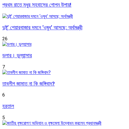
প্রথম রাতে মধুর সহবাসের গোপন উপায়!
দুষ্টু’ শেয়ারবাজার দমনে ‘ওষুধ’ আসছে: অর্থমন্ত্রী
26
ডলার। ডুল্যান্সার
7
তাবলীগ জামাত না কি জঙ্গিবাদ?
6
হরতাল
5