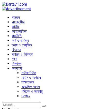
প্রচ্ছদ
এক্সক্লুসিভ
জাতীয়
আন্তর্জাতিক
রাজনীতি
অর্থ ও বাণিজ্য
তথ্য ও প্রযুক্তি
বিনোদন
স্বাস্থ্য ও চিকিৎসা
খেলা
শিক্ষাঙ্গন
অন্যান্য
লাইফস্টাইল
আইন ও অপরাধ
সাক্ষাতকার
আঞ্চলিক সংবাদ
পরিবেশ ও জলবায়ু
মতামত